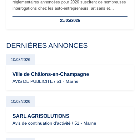
réglementaires annoncées pour 2026 suscitent de nombreuses
interrogations chez les auto-entrepreneurs, artisans et
freelances. Seuils de chiffre d’affaires, obligations déclaratives,
25/05/2026
facturation ou risque de bascule vers la TVA : les règles
évoluent dans un contexte de contrôle renforcé et de
modernisation fiscale qui oblige les indépendants à rester
particulièrement vigilants.
DERNIÈRES ANNONCES
10/08/2026
Ville de Châlons-en-Champagne
AVIS DE PUBLICITE / 51 - Marne
10/08/2026
SARL AGRISOLUTIONS
Avis de continuation d’activité / 51 - Marne