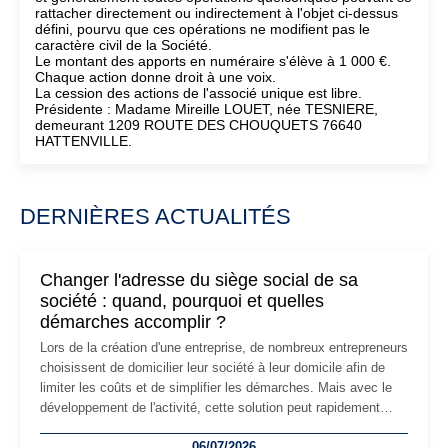
rattacher directement ou indirectement à l'objet ci-dessus
défini, pourvu que ces opérations ne modifient pas le
caractère civil de la Société.
Le montant des apports en numéraire s'élève à 1 000 €.
Chaque action donne droit à une voix.
La cession des actions de l'associé unique est libre.
Présidente : Madame Mireille LOUET, née TESNIERE,
demeurant 1209 ROUTE DES CHOUQUETS 76640
HATTENVILLE.
DERNIÈRES ACTUALITÉS
Changer l'adresse du siège social de sa
société : quand, pourquoi et quelles
démarches accomplir ?
Lors de la création d'une entreprise, de nombreux entrepreneurs
choisissent de domicilier leur société à leur domicile afin de
limiter les coûts et de simplifier les démarches. Mais avec le
développement de l'activité, cette solution peut rapidement
devenir inadaptée. Déménagement dans des locaux
06/07/2026
professionnels, recrutement, image de marque… Le