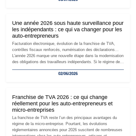
changement d'adresse du siège social répond souvent à une
nouvelle étape de la vie de l'entreprise et implique plusieurs
formalités obligatoires.
Une année 2026 sous haute surveillance pour
les indépendants : ce qui va changer pour les
auto-entrepreneurs
Facturation électronique, évolution de la franchise de TVA,
contrôles fiscaux renforcés, numérisation des déclarations…
L'année 2026 marque une nouvelle étape dans la modernisation
des obligations des travailleurs indépendants. Si le régime de
la micro-entreprise conserve sa simplicité et son attractivité,
02/06/2026
les auto-entrepreneurs devront s'adapter à un environnement
réglementaire plus exigeant. Décryptage des principaux
changements et des précautions à prendre pour éviter les
mauvaises surprises.
Franchise de TVA 2026 : ce qui change
réellement pour les auto-entrepreneurs et
micro-entreprises
La franchise de TVA reste l’un des principaux avantages du
régime de la micro-entreprise. Pourtant, les évolutions
réglementaires annoncées pour 2026 suscitent de nombreuses
interrogations chez les auto-entrepreneurs, artisans et