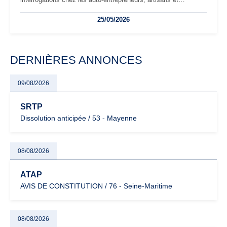
freelances. Seuils de chiffre d’affaires, obligations déclaratives,
25/05/2026
facturation ou risque de bascule vers la TVA : les règles
évoluent dans un contexte de contrôle renforcé et de
modernisation fiscale qui oblige les indépendants à rester
particulièrement vigilants.
DERNIÈRES ANNONCES
09/08/2026
SRTP
Dissolution anticipée / 53 - Mayenne
08/08/2026
ATAP
AVIS DE CONSTITUTION / 76 - Seine-Maritime
08/08/2026