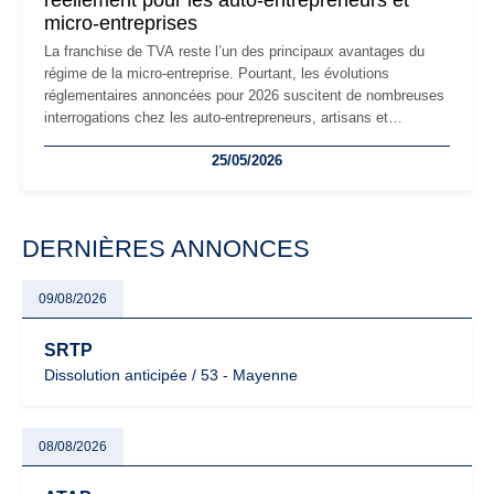
réellement pour les auto-entrepreneurs et
micro-entreprises
La franchise de TVA reste l’un des principaux avantages du
régime de la micro-entreprise. Pourtant, les évolutions
réglementaires annoncées pour 2026 suscitent de nombreuses
interrogations chez les auto-entrepreneurs, artisans et
freelances. Seuils de chiffre d’affaires, obligations déclaratives,
25/05/2026
facturation ou risque de bascule vers la TVA : les règles
évoluent dans un contexte de contrôle renforcé et de
modernisation fiscale qui oblige les indépendants à rester
particulièrement vigilants.
DERNIÈRES ANNONCES
09/08/2026
SRTP
Dissolution anticipée / 53 - Mayenne
08/08/2026