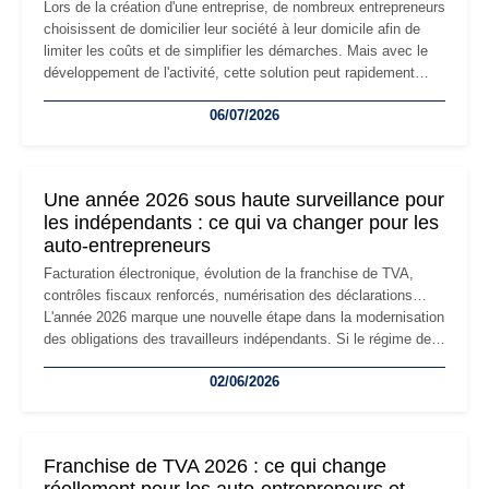
Lors de la création d'une entreprise, de nombreux entrepreneurs
choisissent de domicilier leur société à leur domicile afin de
limiter les coûts et de simplifier les démarches. Mais avec le
développement de l'activité, cette solution peut rapidement
devenir inadaptée. Déménagement dans des locaux
06/07/2026
professionnels, recrutement, image de marque… Le
changement d'adresse du siège social répond souvent à une
nouvelle étape de la vie de l'entreprise et implique plusieurs
formalités obligatoires.
Une année 2026 sous haute surveillance pour
les indépendants : ce qui va changer pour les
auto-entrepreneurs
Facturation électronique, évolution de la franchise de TVA,
contrôles fiscaux renforcés, numérisation des déclarations…
L'année 2026 marque une nouvelle étape dans la modernisation
des obligations des travailleurs indépendants. Si le régime de
la micro-entreprise conserve sa simplicité et son attractivité,
02/06/2026
les auto-entrepreneurs devront s'adapter à un environnement
réglementaire plus exigeant. Décryptage des principaux
changements et des précautions à prendre pour éviter les
mauvaises surprises.
Franchise de TVA 2026 : ce qui change