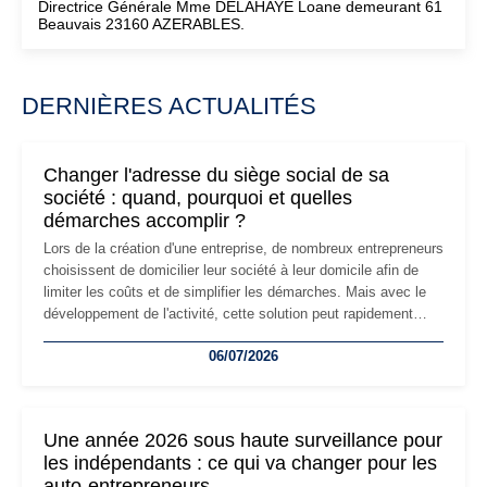
Directrice Générale Mme DELAHAYE Loane demeurant 61
Beauvais 23160 AZERABLES.
DERNIÈRES ACTUALITÉS
Changer l'adresse du siège social de sa
société : quand, pourquoi et quelles
démarches accomplir ?
Lors de la création d'une entreprise, de nombreux entrepreneurs
choisissent de domicilier leur société à leur domicile afin de
limiter les coûts et de simplifier les démarches. Mais avec le
développement de l'activité, cette solution peut rapidement
devenir inadaptée. Déménagement dans des locaux
06/07/2026
professionnels, recrutement, image de marque… Le
changement d'adresse du siège social répond souvent à une
nouvelle étape de la vie de l'entreprise et implique plusieurs
formalités obligatoires.
Une année 2026 sous haute surveillance pour
les indépendants : ce qui va changer pour les
auto-entrepreneurs