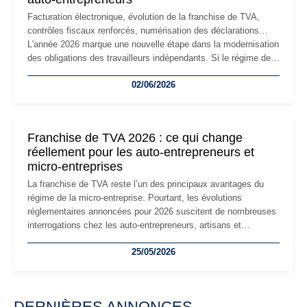
Facturation électronique, évolution de la franchise de TVA,
contrôles fiscaux renforcés, numérisation des déclarations…
L'année 2026 marque une nouvelle étape dans la modernisation
des obligations des travailleurs indépendants. Si le régime de
la micro-entreprise conserve sa simplicité et son attractivité,
02/06/2026
les auto-entrepreneurs devront s'adapter à un environnement
réglementaire plus exigeant. Décryptage des principaux
changements et des précautions à prendre pour éviter les
mauvaises surprises.
Franchise de TVA 2026 : ce qui change
réellement pour les auto-entrepreneurs et
micro-entreprises
La franchise de TVA reste l’un des principaux avantages du
régime de la micro-entreprise. Pourtant, les évolutions
réglementaires annoncées pour 2026 suscitent de nombreuses
interrogations chez les auto-entrepreneurs, artisans et
freelances. Seuils de chiffre d’affaires, obligations déclaratives,
25/05/2026
facturation ou risque de bascule vers la TVA : les règles
évoluent dans un contexte de contrôle renforcé et de
modernisation fiscale qui oblige les indépendants à rester
particulièrement vigilants.
DERNIÈRES ANNONCES