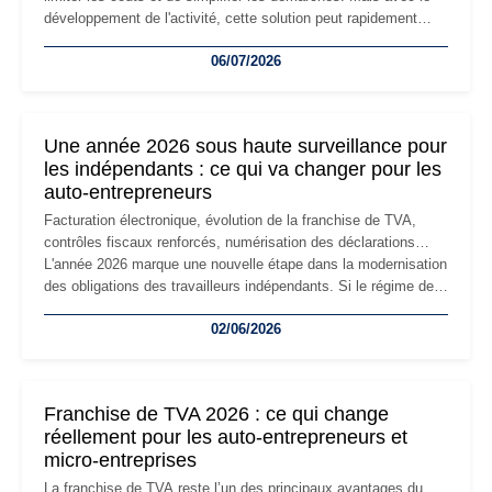
développement de l'activité, cette solution peut rapidement
devenir inadaptée. Déménagement dans des locaux
06/07/2026
professionnels, recrutement, image de marque… Le
changement d'adresse du siège social répond souvent à une
nouvelle étape de la vie de l'entreprise et implique plusieurs
formalités obligatoires.
Une année 2026 sous haute surveillance pour
les indépendants : ce qui va changer pour les
auto-entrepreneurs
Facturation électronique, évolution de la franchise de TVA,
contrôles fiscaux renforcés, numérisation des déclarations…
L'année 2026 marque une nouvelle étape dans la modernisation
des obligations des travailleurs indépendants. Si le régime de
la micro-entreprise conserve sa simplicité et son attractivité,
02/06/2026
les auto-entrepreneurs devront s'adapter à un environnement
réglementaire plus exigeant. Décryptage des principaux
changements et des précautions à prendre pour éviter les
mauvaises surprises.
Franchise de TVA 2026 : ce qui change
réellement pour les auto-entrepreneurs et
micro-entreprises
La franchise de TVA reste l’un des principaux avantages du