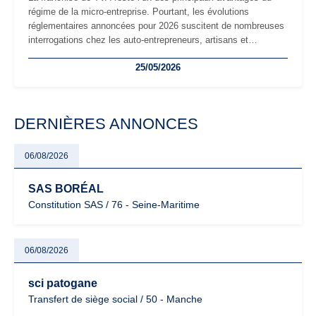
régime de la micro-entreprise. Pourtant, les évolutions
réglementaires annoncées pour 2026 suscitent de nombreuses
interrogations chez les auto-entrepreneurs, artisans et
freelances. Seuils de chiffre d’affaires, obligations déclaratives,
25/05/2026
facturation ou risque de bascule vers la TVA : les règles
évoluent dans un contexte de contrôle renforcé et de
modernisation fiscale qui oblige les indépendants à rester
particulièrement vigilants.
DERNIÈRES ANNONCES
06/08/2026
SAS BORÉAL
Constitution SAS / 76 - Seine-Maritime
06/08/2026
sci patogane
Transfert de siège social / 50 - Manche