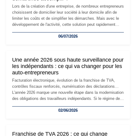
Lors de la création d'une entreprise, de nombreux entrepreneurs
choisissent de domicilier leur société à leur domicile afin de
limiter les coûts et de simplifier les démarches. Mais avec le
développement de l'activité, cette solution peut rapidement
devenir inadaptée. Déménagement dans des locaux
06/07/2026
professionnels, recrutement, image de marque… Le
changement d'adresse du siège social répond souvent à une
nouvelle étape de la vie de l'entreprise et implique plusieurs
formalités obligatoires.
Une année 2026 sous haute surveillance pour
les indépendants : ce qui va changer pour les
auto-entrepreneurs
Facturation électronique, évolution de la franchise de TVA,
contrôles fiscaux renforcés, numérisation des déclarations…
L'année 2026 marque une nouvelle étape dans la modernisation
des obligations des travailleurs indépendants. Si le régime de
la micro-entreprise conserve sa simplicité et son attractivité,
02/06/2026
les auto-entrepreneurs devront s'adapter à un environnement
réglementaire plus exigeant. Décryptage des principaux
changements et des précautions à prendre pour éviter les
mauvaises surprises.
Franchise de TVA 2026 : ce qui change