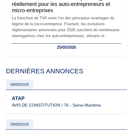
réellement pour les auto-entrepreneurs et
micro-entreprises
La franchise de TVA reste l’un des principaux avantages du
régime de la micro-entreprise. Pourtant, les évolutions
réglementaires annoncées pour 2026 suscitent de nombreuses
interrogations chez les auto-entrepreneurs, artisans et
freelances. Seuils de chiffre d’affaires, obligations déclaratives,
25/05/2026
facturation ou risque de bascule vers la TVA : les règles
évoluent dans un contexte de contrôle renforcé et de
modernisation fiscale qui oblige les indépendants à rester
particulièrement vigilants.
DERNIÈRES ANNONCES
08/08/2026
ATAP
AVIS DE CONSTITUTION / 76 - Seine-Maritime
08/08/2026