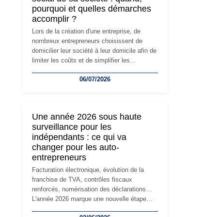
pourquoi et quelles démarches
accomplir ?
Lors de la création d'une entreprise, de
nombreux entrepreneurs choisissent de
domicilier leur société à leur domicile afin de
limiter les coûts et de simplifier les
démarches. Mais avec le développement de
06/07/2026
l'activité, cette solution peut rapidement
devenir inadaptée. Déménagement dans des
locaux professionnels, recrutement, image
de marque… Le changement d'adresse du
Une année 2026 sous haute
siège social répond souvent à une nouvelle
surveillance pour les
étape de la vie de l'entreprise et implique
indépendants : ce qui va
plusieurs formalités obligatoires.
changer pour les auto-
entrepreneurs
Facturation électronique, évolution de la
franchise de TVA, contrôles fiscaux
renforcés, numérisation des déclarations…
L'année 2026 marque une nouvelle étape
dans la modernisation des obligations des