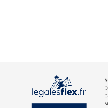
N
Q
C
M