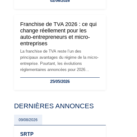
02/06/2026
travailleurs indépendants. Si le régime de la
micro-entreprise conserve sa simplicité et
son attractivité, les auto-entrepreneurs
devront s'adapter à un environnement
Franchise de TVA 2026 : ce qui
réglementaire plus exigeant. Décryptage des
change réellement pour les
principaux changements et des précautions
auto-entrepreneurs et micro-
à prendre pour éviter les mauvaises
entreprises
surprises.
La franchise de TVA reste l’un des
principaux avantages du régime de la micro-
entreprise. Pourtant, les évolutions
réglementaires annoncées pour 2026
suscitent de nombreuses interrogations chez
25/05/2026
les auto-entrepreneurs, artisans et
freelances. Seuils de chiffre d’affaires,
obligations déclaratives, facturation ou
risque de bascule vers la TVA : les règles
DERNIÈRES ANNONCES
évoluent dans un contexte de contrôle
renforcé et de modernisation fiscale qui
oblige les indépendants à rester
09/08/2026
particulièrement vigilants.
SRTP