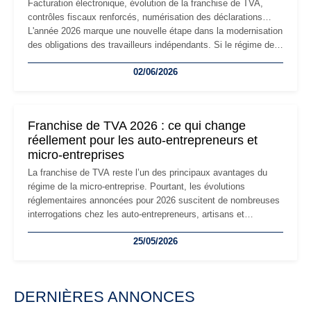
Facturation électronique, évolution de la franchise de TVA,
contrôles fiscaux renforcés, numérisation des déclarations…
L'année 2026 marque une nouvelle étape dans la modernisation
des obligations des travailleurs indépendants. Si le régime de
la micro-entreprise conserve sa simplicité et son attractivité,
02/06/2026
les auto-entrepreneurs devront s'adapter à un environnement
réglementaire plus exigeant. Décryptage des principaux
changements et des précautions à prendre pour éviter les
mauvaises surprises.
Franchise de TVA 2026 : ce qui change
réellement pour les auto-entrepreneurs et
micro-entreprises
La franchise de TVA reste l’un des principaux avantages du
régime de la micro-entreprise. Pourtant, les évolutions
réglementaires annoncées pour 2026 suscitent de nombreuses
interrogations chez les auto-entrepreneurs, artisans et
freelances. Seuils de chiffre d’affaires, obligations déclaratives,
25/05/2026
facturation ou risque de bascule vers la TVA : les règles
évoluent dans un contexte de contrôle renforcé et de
modernisation fiscale qui oblige les indépendants à rester
particulièrement vigilants.
DERNIÈRES ANNONCES