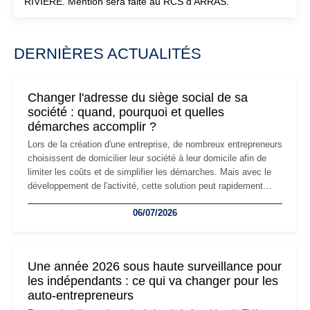
RIVIERE. Mention sera faite au RCS d'ARRAS.
DERNIÈRES ACTUALITÉS
Changer l'adresse du siège social de sa
société : quand, pourquoi et quelles
démarches accomplir ?
Lors de la création d'une entreprise, de nombreux entrepreneurs
choisissent de domicilier leur société à leur domicile afin de
limiter les coûts et de simplifier les démarches. Mais avec le
développement de l'activité, cette solution peut rapidement
devenir inadaptée. Déménagement dans des locaux
06/07/2026
professionnels, recrutement, image de marque… Le
changement d'adresse du siège social répond souvent à une
nouvelle étape de la vie de l'entreprise et implique plusieurs
formalités obligatoires.
Une année 2026 sous haute surveillance pour
les indépendants : ce qui va changer pour les
auto-entrepreneurs