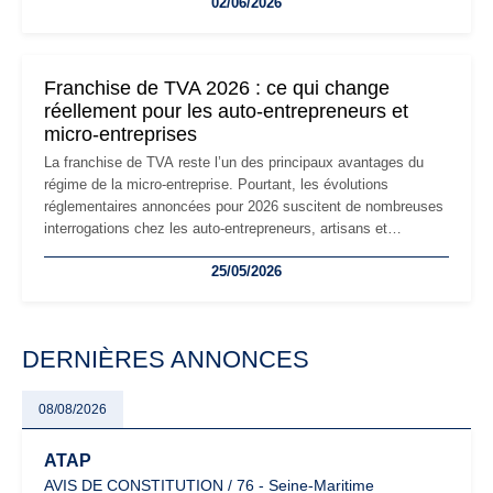
02/06/2026
les auto-entrepreneurs devront s'adapter à un environnement
réglementaire plus exigeant. Décryptage des principaux
changements et des précautions à prendre pour éviter les
mauvaises surprises.
Franchise de TVA 2026 : ce qui change
réellement pour les auto-entrepreneurs et
micro-entreprises
La franchise de TVA reste l’un des principaux avantages du
régime de la micro-entreprise. Pourtant, les évolutions
réglementaires annoncées pour 2026 suscitent de nombreuses
interrogations chez les auto-entrepreneurs, artisans et
freelances. Seuils de chiffre d’affaires, obligations déclaratives,
25/05/2026
facturation ou risque de bascule vers la TVA : les règles
évoluent dans un contexte de contrôle renforcé et de
modernisation fiscale qui oblige les indépendants à rester
particulièrement vigilants.
DERNIÈRES ANNONCES
08/08/2026
ATAP
AVIS DE CONSTITUTION / 76 - Seine-Maritime