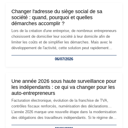
Changer l'adresse du siège social de sa
société : quand, pourquoi et quelles
démarches accomplir ?
Lors de la création d'une entreprise, de nombreux entrepreneurs
choisissent de domicilier leur société à leur domicile afin de
limiter les coûts et de simplifier les démarches. Mais avec le
développement de l'activité, cette solution peut rapidement
devenir inadaptée. Déménagement dans des locaux
06/07/2026
professionnels, recrutement, image de marque… Le
changement d'adresse du siège social répond souvent à une
nouvelle étape de la vie de l'entreprise et implique plusieurs
formalités obligatoires.
Une année 2026 sous haute surveillance pour
les indépendants : ce qui va changer pour les
auto-entrepreneurs
Facturation électronique, évolution de la franchise de TVA,
contrôles fiscaux renforcés, numérisation des déclarations…
L'année 2026 marque une nouvelle étape dans la modernisation
des obligations des travailleurs indépendants. Si le régime de
la micro-entreprise conserve sa simplicité et son attractivité,