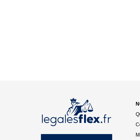
N
Q
C
M