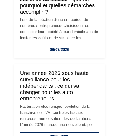
pourquoi et quelles démarches
accomplir ?
Lors de la création d'une entreprise, de
nombreux entrepreneurs choisissent de
domicilier leur société à leur domicile afin de
limiter les coûts et de simplifier les
démarches. Mais avec le développement de
06/07/2026
l'activité, cette solution peut rapidement
devenir inadaptée. Déménagement dans des
locaux professionnels, recrutement, image
de marque… Le changement d'adresse du
Une année 2026 sous haute
siège social répond souvent à une nouvelle
surveillance pour les
étape de la vie de l'entreprise et implique
indépendants : ce qui va
plusieurs formalités obligatoires.
changer pour les auto-
entrepreneurs
Facturation électronique, évolution de la
franchise de TVA, contrôles fiscaux
renforcés, numérisation des déclarations…
L'année 2026 marque une nouvelle étape
dans la modernisation des obligations des