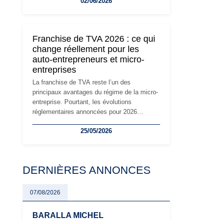
02/06/2026
travailleurs indépendants. Si le régime de la
micro-entreprise conserve sa simplicité et
son attractivité, les auto-entrepreneurs
devront s'adapter à un environnement
Franchise de TVA 2026 : ce qui
réglementaire plus exigeant. Décryptage des
change réellement pour les
principaux changements et des précautions
auto-entrepreneurs et micro-
à prendre pour éviter les mauvaises
entreprises
surprises.
La franchise de TVA reste l’un des
principaux avantages du régime de la micro-
entreprise. Pourtant, les évolutions
réglementaires annoncées pour 2026
suscitent de nombreuses interrogations chez
25/05/2026
les auto-entrepreneurs, artisans et
freelances. Seuils de chiffre d’affaires,
obligations déclaratives, facturation ou
risque de bascule vers la TVA : les règles
DERNIÈRES ANNONCES
évoluent dans un contexte de contrôle
renforcé et de modernisation fiscale qui
oblige les indépendants à rester
07/08/2026
particulièrement vigilants.
BARALLA MICHEL