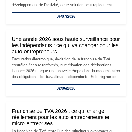
développement de l'activité, cette solution peut rapidement
devenir inadaptée. Déménagement dans des locaux
06/07/2026
professionnels, recrutement, image de marque… Le
changement d'adresse du siège social répond souvent à une
nouvelle étape de la vie de l'entreprise et implique plusieurs
formalités obligatoires.
Une année 2026 sous haute surveillance pour
les indépendants : ce qui va changer pour les
auto-entrepreneurs
Facturation électronique, évolution de la franchise de TVA,
contrôles fiscaux renforcés, numérisation des déclarations…
L'année 2026 marque une nouvelle étape dans la modernisation
des obligations des travailleurs indépendants. Si le régime de
la micro-entreprise conserve sa simplicité et son attractivité,
02/06/2026
les auto-entrepreneurs devront s'adapter à un environnement
réglementaire plus exigeant. Décryptage des principaux
changements et des précautions à prendre pour éviter les
mauvaises surprises.
Franchise de TVA 2026 : ce qui change
réellement pour les auto-entrepreneurs et
micro-entreprises
La franchise de TVA reste l’un des principaux avantages du