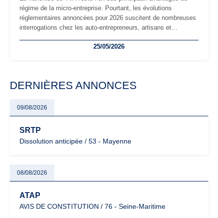
régime de la micro-entreprise. Pourtant, les évolutions
réglementaires annoncées pour 2026 suscitent de nombreuses
interrogations chez les auto-entrepreneurs, artisans et
freelances. Seuils de chiffre d’affaires, obligations déclaratives,
25/05/2026
facturation ou risque de bascule vers la TVA : les règles
évoluent dans un contexte de contrôle renforcé et de
modernisation fiscale qui oblige les indépendants à rester
particulièrement vigilants.
DERNIÈRES ANNONCES
09/08/2026
SRTP
Dissolution anticipée / 53 - Mayenne
08/08/2026
ATAP
AVIS DE CONSTITUTION / 76 - Seine-Maritime