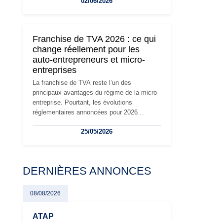
02/06/2026
travailleurs indépendants. Si le régime de la
micro-entreprise conserve sa simplicité et
son attractivité, les auto-entrepreneurs
devront s'adapter à un environnement
Franchise de TVA 2026 : ce qui
réglementaire plus exigeant. Décryptage des
change réellement pour les
principaux changements et des précautions
auto-entrepreneurs et micro-
à prendre pour éviter les mauvaises
entreprises
surprises.
La franchise de TVA reste l’un des
principaux avantages du régime de la micro-
entreprise. Pourtant, les évolutions
réglementaires annoncées pour 2026
suscitent de nombreuses interrogations chez
25/05/2026
les auto-entrepreneurs, artisans et
freelances. Seuils de chiffre d’affaires,
obligations déclaratives, facturation ou
risque de bascule vers la TVA : les règles
DERNIÈRES ANNONCES
évoluent dans un contexte de contrôle
renforcé et de modernisation fiscale qui
oblige les indépendants à rester
08/08/2026
particulièrement vigilants.
ATAP