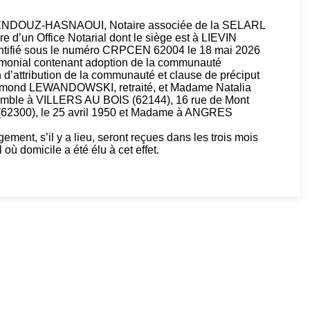
GUENDOUZ-HASNAOUI, Notaire associée de la SELARL
 d’un Office Notarial dont le siège est à LIEVIN
dentifié sous le numéro CRPCEN 62004 le 18 mai 2026
imonial contenant adoption de la communauté
n d’attribution de la communauté et clause de préciput
Raymond LEWANDOWSKI, retraité, et Madame Natalia
mble à VILLERS AU BOIS (62144), 16 rue de Mont
S (62300), le 25 avril 1950 et Madame à ANGRES
ment, s’il y a lieu, seront reçues dans les trois mois
l où domicile a été élu à cet effet.