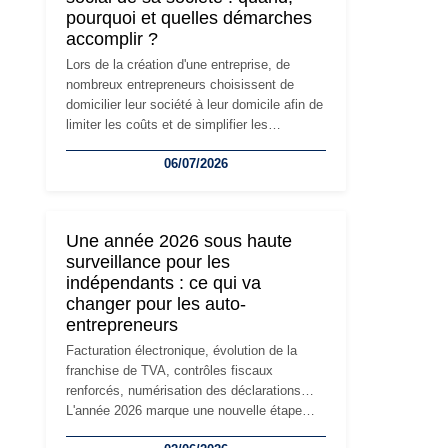
pourquoi et quelles démarches
accomplir ?
Lors de la création d'une entreprise, de
nombreux entrepreneurs choisissent de
domicilier leur société à leur domicile afin de
limiter les coûts et de simplifier les
démarches. Mais avec le développement de
06/07/2026
l'activité, cette solution peut rapidement
devenir inadaptée. Déménagement dans des
locaux professionnels, recrutement, image
de marque… Le changement d'adresse du
Une année 2026 sous haute
siège social répond souvent à une nouvelle
surveillance pour les
étape de la vie de l'entreprise et implique
indépendants : ce qui va
plusieurs formalités obligatoires.
changer pour les auto-
entrepreneurs
Facturation électronique, évolution de la
franchise de TVA, contrôles fiscaux
renforcés, numérisation des déclarations…
L'année 2026 marque une nouvelle étape
dans la modernisation des obligations des