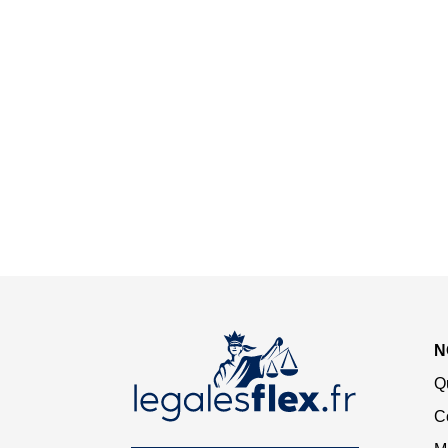
N
Q
C