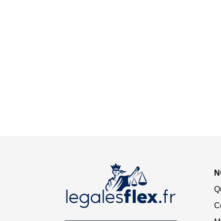
N
Q
C