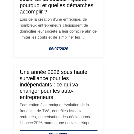
pourquoi et quelles démarches
accomplir ?
Lors de la création d'une entreprise, de
nombreux entrepreneurs choisissent de
domicilier leur société à leur domicile afin de
limiter les coûts et de simplifier les
démarches. Mais avec le développement de
06/07/2026
l'activité, cette solution peut rapidement
devenir inadaptée. Déménagement dans des
locaux professionnels, recrutement, image
de marque… Le changement d'adresse du
Une année 2026 sous haute
siège social répond souvent à une nouvelle
surveillance pour les
étape de la vie de l'entreprise et implique
indépendants : ce qui va
plusieurs formalités obligatoires.
changer pour les auto-
entrepreneurs
Facturation électronique, évolution de la
franchise de TVA, contrôles fiscaux
renforcés, numérisation des déclarations…
L'année 2026 marque une nouvelle étape
dans la modernisation des obligations des