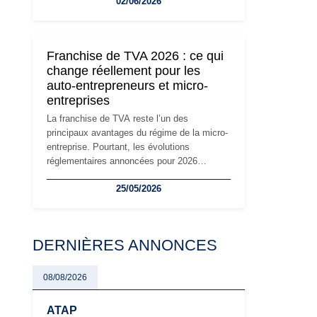
02/06/2026
travailleurs indépendants. Si le régime de la
micro-entreprise conserve sa simplicité et
son attractivité, les auto-entrepreneurs
devront s'adapter à un environnement
Franchise de TVA 2026 : ce qui
réglementaire plus exigeant. Décryptage des
change réellement pour les
principaux changements et des précautions
auto-entrepreneurs et micro-
à prendre pour éviter les mauvaises
entreprises
surprises.
La franchise de TVA reste l’un des
principaux avantages du régime de la micro-
entreprise. Pourtant, les évolutions
réglementaires annoncées pour 2026
suscitent de nombreuses interrogations chez
25/05/2026
les auto-entrepreneurs, artisans et
freelances. Seuils de chiffre d’affaires,
obligations déclaratives, facturation ou
risque de bascule vers la TVA : les règles
DERNIÈRES ANNONCES
évoluent dans un contexte de contrôle
renforcé et de modernisation fiscale qui
oblige les indépendants à rester
08/08/2026
particulièrement vigilants.
ATAP