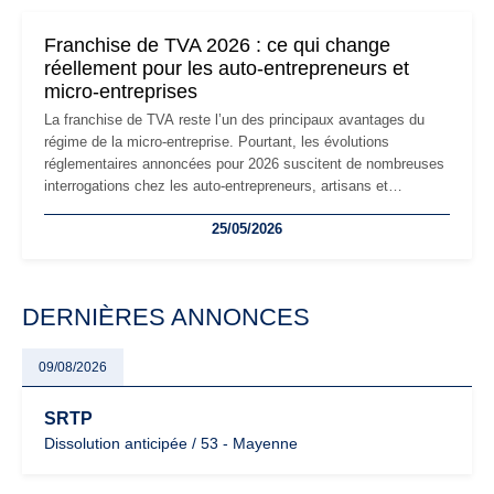
changements et des précautions à prendre pour éviter les
mauvaises surprises.
Franchise de TVA 2026 : ce qui change
réellement pour les auto-entrepreneurs et
micro-entreprises
La franchise de TVA reste l’un des principaux avantages du
régime de la micro-entreprise. Pourtant, les évolutions
réglementaires annoncées pour 2026 suscitent de nombreuses
interrogations chez les auto-entrepreneurs, artisans et
freelances. Seuils de chiffre d’affaires, obligations déclaratives,
25/05/2026
facturation ou risque de bascule vers la TVA : les règles
évoluent dans un contexte de contrôle renforcé et de
modernisation fiscale qui oblige les indépendants à rester
particulièrement vigilants.
DERNIÈRES ANNONCES
09/08/2026
SRTP
Dissolution anticipée / 53 - Mayenne