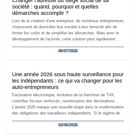
Changer l'adresse du siège social de sa
société : quand, pourquoi et quelles
démarches accomplir ?
Lors de la création d'une entreprise, de nombreux entrepreneurs
choisissent de domicilier leur société à leur domicile afin de
limiter les coûts et de simplifier les démarches. Mais avec le
développement de l'activité, cette solution peut rapidement
devenir inadaptée. Déménagement dans des locaux
06/07/2026
professionnels, recrutement, image de marque… Le
changement d'adresse du siège social répond souvent à une
nouvelle étape de la vie de l'entreprise et implique plusieurs
formalités obligatoires.
Une année 2026 sous haute surveillance pour
les indépendants : ce qui va changer pour les
auto-entrepreneurs
Facturation électronique, évolution de la franchise de TVA,
contrôles fiscaux renforcés, numérisation des déclarations…
L'année 2026 marque une nouvelle étape dans la modernisation
des obligations des travailleurs indépendants. Si le régime de
la micro-entreprise conserve sa simplicité et son attractivité,
02/06/2026
les auto-entrepreneurs devront s'adapter à un environnement
réglementaire plus exigeant. Décryptage des principaux