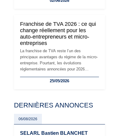
02/06/2026
travailleurs indépendants. Si le régime de la
micro-entreprise conserve sa simplicité et
son attractivité, les auto-entrepreneurs
devront s'adapter à un environnement
Franchise de TVA 2026 : ce qui
réglementaire plus exigeant. Décryptage des
change réellement pour les
principaux changements et des précautions
auto-entrepreneurs et micro-
à prendre pour éviter les mauvaises
entreprises
surprises.
La franchise de TVA reste l’un des
principaux avantages du régime de la micro-
entreprise. Pourtant, les évolutions
réglementaires annoncées pour 2026
suscitent de nombreuses interrogations chez
25/05/2026
les auto-entrepreneurs, artisans et
freelances. Seuils de chiffre d’affaires,
obligations déclaratives, facturation ou
risque de bascule vers la TVA : les règles
DERNIÈRES ANNONCES
évoluent dans un contexte de contrôle
renforcé et de modernisation fiscale qui
oblige les indépendants à rester
06/08/2026
particulièrement vigilants.
SELARL Bastien BLANCHET