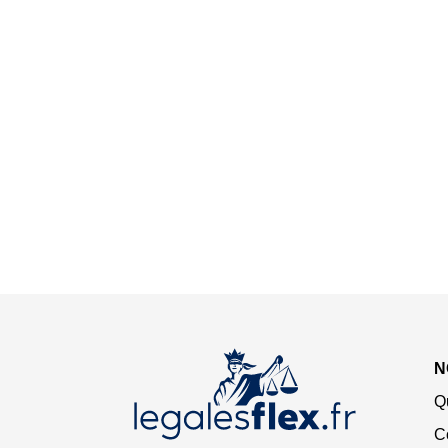
N
Q
C