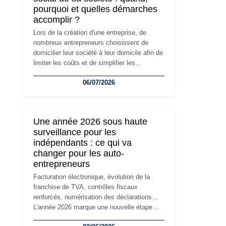
pourquoi et quelles démarches
accomplir ?
Lors de la création d'une entreprise, de
nombreux entrepreneurs choisissent de
domicilier leur société à leur domicile afin de
limiter les coûts et de simplifier les
démarches. Mais avec le développement de
06/07/2026
l'activité, cette solution peut rapidement
devenir inadaptée. Déménagement dans des
locaux professionnels, recrutement, image
de marque… Le changement d'adresse du
Une année 2026 sous haute
siège social répond souvent à une nouvelle
surveillance pour les
étape de la vie de l'entreprise et implique
indépendants : ce qui va
plusieurs formalités obligatoires.
changer pour les auto-
entrepreneurs
Facturation électronique, évolution de la
franchise de TVA, contrôles fiscaux
renforcés, numérisation des déclarations…
L'année 2026 marque une nouvelle étape
dans la modernisation des obligations des