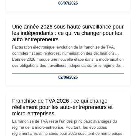
06/07/2026
professionnels, recrutement, image de marque… Le
changement d'adresse du siège social répond souvent à une
nouvelle étape de la vie de l'entreprise et implique plusieurs
formalités obligatoires.
Une année 2026 sous haute surveillance pour
les indépendants : ce qui va changer pour les
auto-entrepreneurs
Facturation électronique, évolution de la franchise de TVA,
contrôles fiscaux renforcés, numérisation des déclarations…
L'année 2026 marque une nouvelle étape dans la modernisation
des obligations des travailleurs indépendants. Si le régime de
la micro-entreprise conserve sa simplicité et son attractivité,
02/06/2026
les auto-entrepreneurs devront s'adapter à un environnement
réglementaire plus exigeant. Décryptage des principaux
changements et des précautions à prendre pour éviter les
mauvaises surprises.
Franchise de TVA 2026 : ce qui change
réellement pour les auto-entrepreneurs et
micro-entreprises
La franchise de TVA reste l’un des principaux avantages du
régime de la micro-entreprise. Pourtant, les évolutions
réglementaires annoncées pour 2026 suscitent de nombreuses