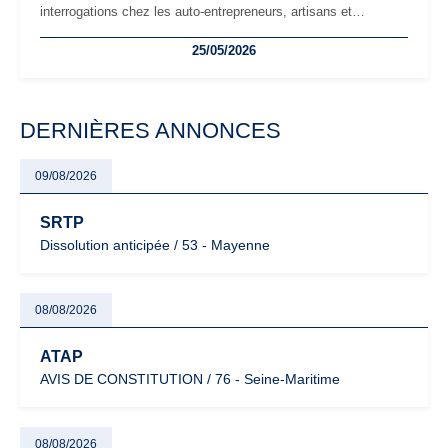
interrogations chez les auto-entrepreneurs, artisans et
freelances. Seuils de chiffre d’affaires, obligations déclaratives,
25/05/2026
facturation ou risque de bascule vers la TVA : les règles
évoluent dans un contexte de contrôle renforcé et de
modernisation fiscale qui oblige les indépendants à rester
particulièrement vigilants.
DERNIÈRES ANNONCES
09/08/2026
SRTP
Dissolution anticipée / 53 - Mayenne
08/08/2026
ATAP
AVIS DE CONSTITUTION / 76 - Seine-Maritime
08/08/2026