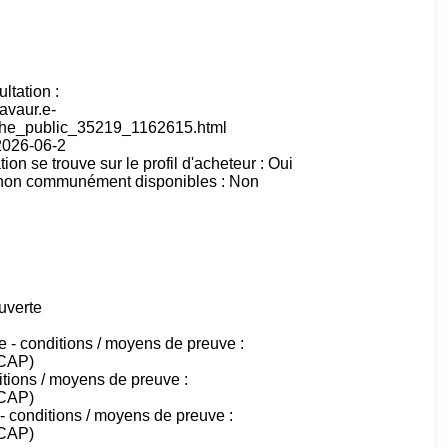
tation :
lavaur.e-
he_public_35219_1162615.html
 2026-06-2
ion se trouve sur le profil d'acheteur : Oui
 non communément disponibles : Non
uverte
le - conditions / moyens de preuve :
CCAP)
itions / moyens de preuve :
CCAP)
- conditions / moyens de preuve :
CCAP)