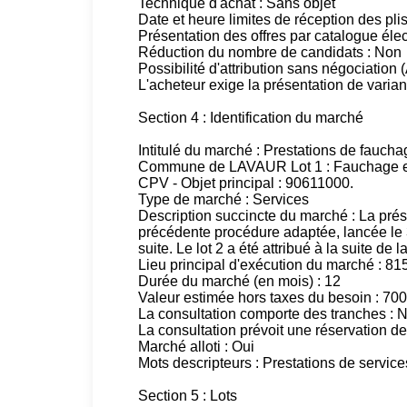
Technique d'achat : Sans objet
Date et heure limites de réception des pli
Présentation des offres par catalogue élect
Réduction du nombre de candidats : Non
Possibilité d'attribution sans négociation (A
L'acheteur exige la présentation de varian
Section 4 : Identification du marché
Intitulé du marché : Prestations de fauchag
Commune de LAVAUR Lot 1 : Fauchage et
CPV - Objet principal : 90611000.
Type de marché : Services
Description succincte du marché : La prése
précédente procédure adaptée, lancée le 3 
suite. Le lot 2 a été attribué à la suite d
Lieu principal d'exécution du marché : 
Durée du marché (en mois) : 12
Valeur estimée hors taxes du besoin : 70
La consultation comporte des tranches : 
La consultation prévoit une réservation de
Marché alloti : Oui
Mots descripteurs : Prestations de service
Section 5 : Lots