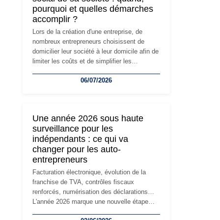
pourquoi et quelles démarches
accomplir ?
Lors de la création d'une entreprise, de
nombreux entrepreneurs choisissent de
domicilier leur société à leur domicile afin de
limiter les coûts et de simplifier les
démarches. Mais avec le développement de
06/07/2026
l'activité, cette solution peut rapidement
devenir inadaptée. Déménagement dans des
locaux professionnels, recrutement, image
de marque… Le changement d'adresse du
Une année 2026 sous haute
siège social répond souvent à une nouvelle
surveillance pour les
étape de la vie de l'entreprise et implique
indépendants : ce qui va
plusieurs formalités obligatoires.
changer pour les auto-
entrepreneurs
Facturation électronique, évolution de la
franchise de TVA, contrôles fiscaux
renforcés, numérisation des déclarations…
L'année 2026 marque une nouvelle étape
dans la modernisation des obligations des