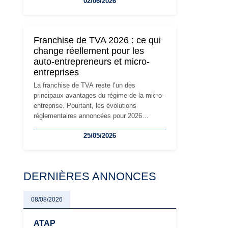
02/06/2026
travailleurs indépendants. Si le régime de la
micro-entreprise conserve sa simplicité et
son attractivité, les auto-entrepreneurs
devront s'adapter à un environnement
Franchise de TVA 2026 : ce qui
réglementaire plus exigeant. Décryptage des
change réellement pour les
principaux changements et des précautions
auto-entrepreneurs et micro-
à prendre pour éviter les mauvaises
entreprises
surprises.
La franchise de TVA reste l’un des
principaux avantages du régime de la micro-
entreprise. Pourtant, les évolutions
réglementaires annoncées pour 2026
suscitent de nombreuses interrogations chez
25/05/2026
les auto-entrepreneurs, artisans et
freelances. Seuils de chiffre d’affaires,
obligations déclaratives, facturation ou
risque de bascule vers la TVA : les règles
DERNIÈRES ANNONCES
évoluent dans un contexte de contrôle
renforcé et de modernisation fiscale qui
oblige les indépendants à rester
08/08/2026
particulièrement vigilants.
ATAP