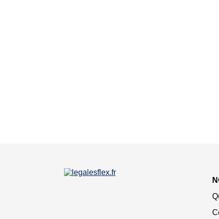
N
Q
C