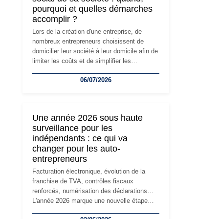
pourquoi et quelles démarches
accomplir ?
Lors de la création d'une entreprise, de
nombreux entrepreneurs choisissent de
domicilier leur société à leur domicile afin de
limiter les coûts et de simplifier les
démarches. Mais avec le développement de
06/07/2026
l'activité, cette solution peut rapidement
devenir inadaptée. Déménagement dans des
locaux professionnels, recrutement, image
de marque… Le changement d'adresse du
Une année 2026 sous haute
siège social répond souvent à une nouvelle
surveillance pour les
étape de la vie de l'entreprise et implique
indépendants : ce qui va
plusieurs formalités obligatoires.
changer pour les auto-
entrepreneurs
Facturation électronique, évolution de la
franchise de TVA, contrôles fiscaux
renforcés, numérisation des déclarations…
L'année 2026 marque une nouvelle étape
dans la modernisation des obligations des