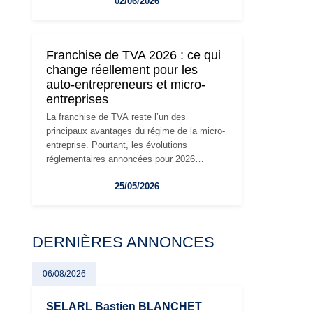
02/06/2026
travailleurs indépendants. Si le régime de la
micro-entreprise conserve sa simplicité et
son attractivité, les auto-entrepreneurs
devront s'adapter à un environnement
Franchise de TVA 2026 : ce qui
réglementaire plus exigeant. Décryptage des
change réellement pour les
principaux changements et des précautions
auto-entrepreneurs et micro-
à prendre pour éviter les mauvaises
entreprises
surprises.
La franchise de TVA reste l’un des
principaux avantages du régime de la micro-
entreprise. Pourtant, les évolutions
réglementaires annoncées pour 2026
suscitent de nombreuses interrogations chez
25/05/2026
les auto-entrepreneurs, artisans et
freelances. Seuils de chiffre d’affaires,
obligations déclaratives, facturation ou
risque de bascule vers la TVA : les règles
DERNIÈRES ANNONCES
évoluent dans un contexte de contrôle
renforcé et de modernisation fiscale qui
oblige les indépendants à rester
06/08/2026
particulièrement vigilants.
SELARL Bastien BLANCHET