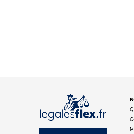
N
Q
C
M