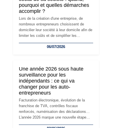
pourquoi et quelles démarches
accomplir ?
Lors de la création d'une entreprise, de
nombreux entrepreneurs choisissent de
domicilier leur société à leur domicile afin de
limiter les coûts et de simplifier les
démarches. Mais avec le développement de
06/07/2026
l'activité, cette solution peut rapidement
devenir inadaptée. Déménagement dans des
locaux professionnels, recrutement, image
de marque… Le changement d'adresse du
Une année 2026 sous haute
siège social répond souvent à une nouvelle
surveillance pour les
étape de la vie de l'entreprise et implique
indépendants : ce qui va
plusieurs formalités obligatoires.
changer pour les auto-
entrepreneurs
Facturation électronique, évolution de la
franchise de TVA, contrôles fiscaux
renforcés, numérisation des déclarations…
L'année 2026 marque une nouvelle étape
dans la modernisation des obligations des