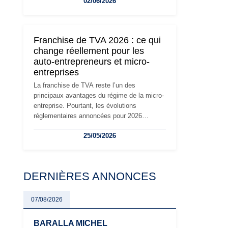
02/06/2026
travailleurs indépendants. Si le régime de la
micro-entreprise conserve sa simplicité et
son attractivité, les auto-entrepreneurs
devront s'adapter à un environnement
Franchise de TVA 2026 : ce qui
réglementaire plus exigeant. Décryptage des
change réellement pour les
principaux changements et des précautions
auto-entrepreneurs et micro-
à prendre pour éviter les mauvaises
entreprises
surprises.
La franchise de TVA reste l’un des
principaux avantages du régime de la micro-
entreprise. Pourtant, les évolutions
réglementaires annoncées pour 2026
suscitent de nombreuses interrogations chez
25/05/2026
les auto-entrepreneurs, artisans et
freelances. Seuils de chiffre d’affaires,
obligations déclaratives, facturation ou
risque de bascule vers la TVA : les règles
DERNIÈRES ANNONCES
évoluent dans un contexte de contrôle
renforcé et de modernisation fiscale qui
oblige les indépendants à rester
07/08/2026
particulièrement vigilants.
BARALLA MICHEL