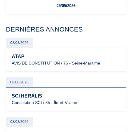
freelances. Seuils de chiffre d’affaires, obligations déclaratives,
25/05/2026
facturation ou risque de bascule vers la TVA : les règles
évoluent dans un contexte de contrôle renforcé et de
modernisation fiscale qui oblige les indépendants à rester
particulièrement vigilants.
DERNIÈRES ANNONCES
08/08/2026
ATAP
AVIS DE CONSTITUTION / 76 - Seine-Maritime
08/08/2026
SCI HERALIS
Constitution SCI / 35 - Île-et-Vilaine
08/08/2026