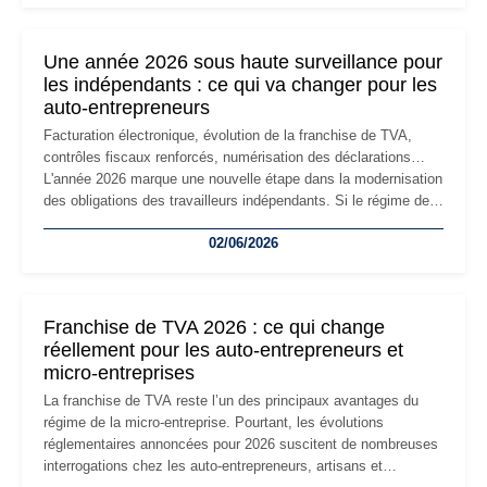
changement d'adresse du siège social répond souvent à une
nouvelle étape de la vie de l'entreprise et implique plusieurs
formalités obligatoires.
Une année 2026 sous haute surveillance pour
les indépendants : ce qui va changer pour les
auto-entrepreneurs
Facturation électronique, évolution de la franchise de TVA,
contrôles fiscaux renforcés, numérisation des déclarations…
L'année 2026 marque une nouvelle étape dans la modernisation
des obligations des travailleurs indépendants. Si le régime de
la micro-entreprise conserve sa simplicité et son attractivité,
02/06/2026
les auto-entrepreneurs devront s'adapter à un environnement
réglementaire plus exigeant. Décryptage des principaux
changements et des précautions à prendre pour éviter les
mauvaises surprises.
Franchise de TVA 2026 : ce qui change
réellement pour les auto-entrepreneurs et
micro-entreprises
La franchise de TVA reste l’un des principaux avantages du
régime de la micro-entreprise. Pourtant, les évolutions
réglementaires annoncées pour 2026 suscitent de nombreuses
interrogations chez les auto-entrepreneurs, artisans et