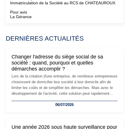
Immatriculation de la Société au RCS de CHATEAUROUX.
Pour avis
La Gérance
DERNIÈRES ACTUALITÉS
Changer l'adresse du siège social de sa
société : quand, pourquoi et quelles
démarches accomplir ?
Lors de la création d'une entreprise, de nombreux entrepreneurs
choisissent de domicilier leur société à leur domicile afin de
limiter les coûts et de simplifier les démarches. Mais avec le
développement de l'activité, cette solution peut rapidement
devenir inadaptée. Déménagement dans des locaux
06/07/2026
professionnels, recrutement, image de marque… Le
changement d'adresse du siège social répond souvent à une
nouvelle étape de la vie de l'entreprise et implique plusieurs
formalités obligatoires.
Une année 2026 sous haute surveillance pour