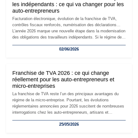
les indépendants : ce qui va changer pour les
auto-entrepreneurs
Facturation électronique, évolution de la franchise de TVA,
contrôles fiscaux renforcés, numérisation des déclarations…
L'année 2026 marque une nouvelle étape dans la modernisation
des obligations des travailleurs indépendants. Si le régime de
la micro-entreprise conserve sa simplicité et son attractivité,
02/06/2026
les auto-entrepreneurs devront s'adapter à un environnement
réglementaire plus exigeant. Décryptage des principaux
changements et des précautions à prendre pour éviter les
mauvaises surprises.
Franchise de TVA 2026 : ce qui change
réellement pour les auto-entrepreneurs et
micro-entreprises
La franchise de TVA reste l’un des principaux avantages du
régime de la micro-entreprise. Pourtant, les évolutions
réglementaires annoncées pour 2026 suscitent de nombreuses
interrogations chez les auto-entrepreneurs, artisans et
freelances. Seuils de chiffre d’affaires, obligations déclaratives,
25/05/2026
facturation ou risque de bascule vers la TVA : les règles
évoluent dans un contexte de contrôle renforcé et de
modernisation fiscale qui oblige les indépendants à rester