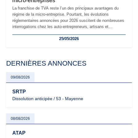
micro-entreprises
La franchise de TVA reste l’un des principaux avantages du
régime de la micro-entreprise. Pourtant, les évolutions
réglementaires annoncées pour 2026 suscitent de nombreuses
interrogations chez les auto-entrepreneurs, artisans et
freelances. Seuils de chiffre d’affaires, obligations déclaratives,
25/05/2026
facturation ou risque de bascule vers la TVA : les règles
évoluent dans un contexte de contrôle renforcé et de
modernisation fiscale qui oblige les indépendants à rester
particulièrement vigilants.
DERNIÈRES ANNONCES
09/08/2026
SRTP
Dissolution anticipée / 53 - Mayenne
08/08/2026
ATAP