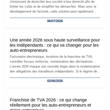
choisissent de domicilier leur société à leur domicile afin de
limiter les coûts et de simplifier les démarches. Mais avec le
développement de l'activité, cette solution peut rapidement
devenir inadaptée. Déménagement dans des locaux
06/07/2026
professionnels, recrutement, image de marque… Le
changement d'adresse du siège social répond souvent à une
nouvelle étape de la vie de l'entreprise et implique plusieurs
formalités obligatoires.
Une année 2026 sous haute surveillance pour
les indépendants : ce qui va changer pour les
auto-entrepreneurs
Facturation électronique, évolution de la franchise de TVA,
contrôles fiscaux renforcés, numérisation des déclarations…
L'année 2026 marque une nouvelle étape dans la modernisation
des obligations des travailleurs indépendants. Si le régime de
la micro-entreprise conserve sa simplicité et son attractivité,
02/06/2026
les auto-entrepreneurs devront s'adapter à un environnement
réglementaire plus exigeant. Décryptage des principaux
changements et des précautions à prendre pour éviter les
mauvaises surprises.
Franchise de TVA 2026 : ce qui change
réellement pour les auto-entrepreneurs et