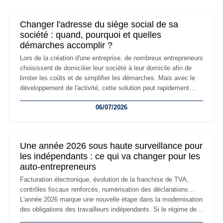
Changer l'adresse du siège social de sa
société : quand, pourquoi et quelles
démarches accomplir ?
Lors de la création d'une entreprise, de nombreux entrepreneurs
choisissent de domicilier leur société à leur domicile afin de
limiter les coûts et de simplifier les démarches. Mais avec le
développement de l'activité, cette solution peut rapidement
devenir inadaptée. Déménagement dans des locaux
06/07/2026
professionnels, recrutement, image de marque… Le
changement d'adresse du siège social répond souvent à une
nouvelle étape de la vie de l'entreprise et implique plusieurs
formalités obligatoires.
Une année 2026 sous haute surveillance pour
les indépendants : ce qui va changer pour les
auto-entrepreneurs
Facturation électronique, évolution de la franchise de TVA,
contrôles fiscaux renforcés, numérisation des déclarations…
L'année 2026 marque une nouvelle étape dans la modernisation
des obligations des travailleurs indépendants. Si le régime de
la micro-entreprise conserve sa simplicité et son attractivité,