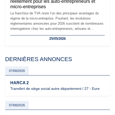
réellement pour les auto-entrepreneurs et
micro-entreprises
La franchise de TVA reste l’un des principaux avantages du
régime de la micro-entreprise. Pourtant, les évolutions
réglementaires annoncées pour 2026 suscitent de nombreuses
interrogations chez les auto-entrepreneurs, artisans et
freelances. Seuils de chiffre d’affaires, obligations déclaratives,
25/05/2026
facturation ou risque de bascule vers la TVA : les règles
évoluent dans un contexte de contrôle renforcé et de
modernisation fiscale qui oblige les indépendants à rester
particulièrement vigilants.
DERNIÈRES ANNONCES
07/08/2026
HARCA 2
Transfert de siège social autre département / 27 - Eure
07/08/2026