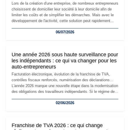
Lors de la création d'une entreprise, de nombreux entrepreneurs
choisissent de domicilier leur société à leur domicile afin de
limiter les coûts et de simplifier les démarches. Mais avec le
développement de l'activité, cette solution peut rapidement
devenir inadaptée. Déménagement dans des locaux
06/07/2026
professionnels, recrutement, image de marque… Le
changement d'adresse du siège social répond souvent à une
nouvelle étape de la vie de l'entreprise et implique plusieurs
formalités obligatoires.
Une année 2026 sous haute surveillance pour
les indépendants : ce qui va changer pour les
auto-entrepreneurs
Facturation électronique, évolution de la franchise de TVA,
contrôles fiscaux renforcés, numérisation des déclarations…
L'année 2026 marque une nouvelle étape dans la modernisation
des obligations des travailleurs indépendants. Si le régime de
la micro-entreprise conserve sa simplicité et son attractivité,
02/06/2026
les auto-entrepreneurs devront s'adapter à un environnement
réglementaire plus exigeant. Décryptage des principaux
changements et des précautions à prendre pour éviter les
mauvaises surprises.
Franchise de TVA 2026 : ce qui change