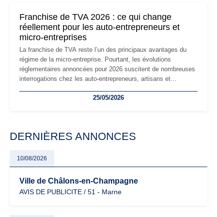
mauvaises surprises.
Franchise de TVA 2026 : ce qui change
réellement pour les auto-entrepreneurs et
micro-entreprises
La franchise de TVA reste l’un des principaux avantages du
régime de la micro-entreprise. Pourtant, les évolutions
réglementaires annoncées pour 2026 suscitent de nombreuses
interrogations chez les auto-entrepreneurs, artisans et
freelances. Seuils de chiffre d’affaires, obligations déclaratives,
25/05/2026
facturation ou risque de bascule vers la TVA : les règles
évoluent dans un contexte de contrôle renforcé et de
modernisation fiscale qui oblige les indépendants à rester
particulièrement vigilants.
DERNIÈRES ANNONCES
10/08/2026
Ville de Châlons-en-Champagne
AVIS DE PUBLICITE / 51 - Marne