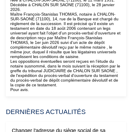
Née à CHALON-SUR-SAONE (71100), le 12 mars 1931.
Décédée à CHALON SUR SAONE (71100), le 28 janvier
2026.
Maître François-Stanislas THOMAS, notaire à CHALON-
SUR-SAONE (71100), 14, rue de la Banque est chargé du
règlement de la succession. Il est précisé qu’il existe un
testament en date du 18 août 2006 contenant un legs
universel ayant fait l'objet d'un procès-verbal d'ouverture et
de description reçu par Maître François-Stanislas
THOMAS, le 1er juin 2026 suivi d’un acte de dépôt
complémentaire dévolutif reçu par le même notaire , le
même jour, duquel il résulte que les légataires universels
remplissent les conditions de saisine.
Les oppositions éventuelles seront reçues en l’étude du
notaire susnommé, dans le mois suivant la réception par le
greffe du tribunal JUDICIAIRE de CHALON SUR SAONE ,
de l'expédition du procès-verbal d'ouverture du testament
du procès-verbal de dépôt complémentaire dévolutif et de
la copie de ce testament.
Pour avis.
DERNIÈRES ACTUALITÉS
Changer l'adresse du siège social de sa