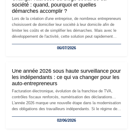
société : quand, pourquoi et quelles
démarches accomplir ?
Lors de la création d'une entreprise, de nombreux entrepreneurs
choisissent de domicilier leur société à leur domicile afin de
limiter les coûts et de simplifier les démarches. Mais avec le
développement de l'activité, cette solution peut rapidement
devenir inadaptée. Déménagement dans des locaux
06/07/2026
professionnels, recrutement, image de marque… Le
changement d'adresse du siège social répond souvent à une
nouvelle étape de la vie de l'entreprise et implique plusieurs
formalités obligatoires.
Une année 2026 sous haute surveillance pour
les indépendants : ce qui va changer pour les
auto-entrepreneurs
Facturation électronique, évolution de la franchise de TVA,
contrôles fiscaux renforcés, numérisation des déclarations…
L'année 2026 marque une nouvelle étape dans la modernisation
des obligations des travailleurs indépendants. Si le régime de
la micro-entreprise conserve sa simplicité et son attractivité,
02/06/2026
les auto-entrepreneurs devront s'adapter à un environnement
réglementaire plus exigeant. Décryptage des principaux
changements et des précautions à prendre pour éviter les