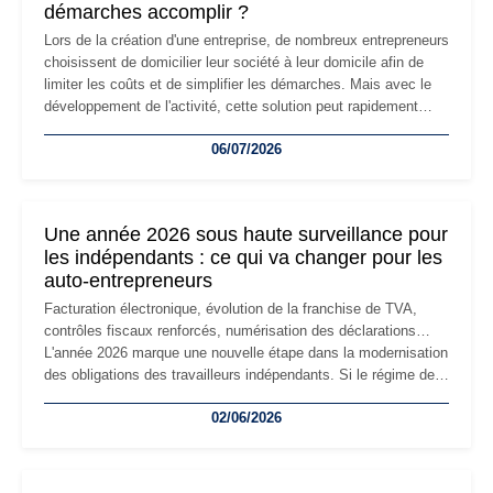
démarches accomplir ?
Lors de la création d'une entreprise, de nombreux entrepreneurs
choisissent de domicilier leur société à leur domicile afin de
limiter les coûts et de simplifier les démarches. Mais avec le
développement de l'activité, cette solution peut rapidement
devenir inadaptée. Déménagement dans des locaux
06/07/2026
professionnels, recrutement, image de marque… Le
changement d'adresse du siège social répond souvent à une
nouvelle étape de la vie de l'entreprise et implique plusieurs
formalités obligatoires.
Une année 2026 sous haute surveillance pour
les indépendants : ce qui va changer pour les
auto-entrepreneurs
Facturation électronique, évolution de la franchise de TVA,
contrôles fiscaux renforcés, numérisation des déclarations…
L'année 2026 marque une nouvelle étape dans la modernisation
des obligations des travailleurs indépendants. Si le régime de
la micro-entreprise conserve sa simplicité et son attractivité,
02/06/2026
les auto-entrepreneurs devront s'adapter à un environnement
réglementaire plus exigeant. Décryptage des principaux
changements et des précautions à prendre pour éviter les
mauvaises surprises.