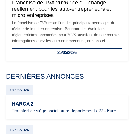
Franchise de TVA 2026 : ce qui change
réellement pour les auto-entrepreneurs et
micro-entreprises
La franchise de TVA reste l’un des principaux avantages du
régime de la micro-entreprise. Pourtant, les évolutions
réglementaires annoncées pour 2026 suscitent de nombreuses
interrogations chez les auto-entrepreneurs, artisans et
freelances. Seuils de chiffre d’affaires, obligations déclaratives,
25/05/2026
facturation ou risque de bascule vers la TVA : les règles
évoluent dans un contexte de contrôle renforcé et de
modernisation fiscale qui oblige les indépendants à rester
particulièrement vigilants.
DERNIÈRES ANNONCES
07/08/2026
HARCA 2
Transfert de siège social autre département / 27 - Eure
07/08/2026