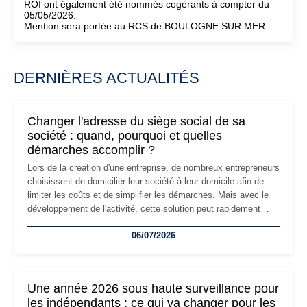
ROI ont également été nommés cogérants à compter du
05/05/2026.
Mention sera portée au RCS de BOULOGNE SUR MER.
DERNIÈRES ACTUALITÉS
Changer l'adresse du siège social de sa
société : quand, pourquoi et quelles
démarches accomplir ?
Lors de la création d'une entreprise, de nombreux entrepreneurs
choisissent de domicilier leur société à leur domicile afin de
limiter les coûts et de simplifier les démarches. Mais avec le
développement de l'activité, cette solution peut rapidement
devenir inadaptée. Déménagement dans des locaux
06/07/2026
professionnels, recrutement, image de marque… Le
changement d'adresse du siège social répond souvent à une
nouvelle étape de la vie de l'entreprise et implique plusieurs
formalités obligatoires.
Une année 2026 sous haute surveillance pour
les indépendants : ce qui va changer pour les