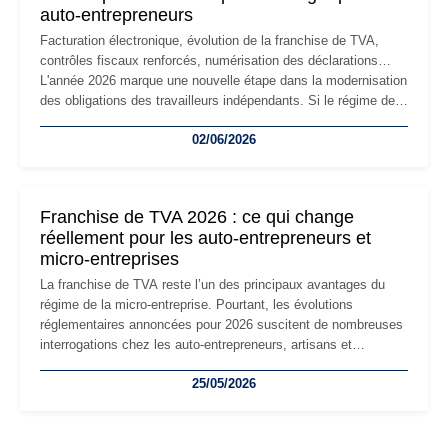
auto-entrepreneurs
Facturation électronique, évolution de la franchise de TVA,
contrôles fiscaux renforcés, numérisation des déclarations…
L'année 2026 marque une nouvelle étape dans la modernisation
des obligations des travailleurs indépendants. Si le régime de
la micro-entreprise conserve sa simplicité et son attractivité,
02/06/2026
les auto-entrepreneurs devront s'adapter à un environnement
réglementaire plus exigeant. Décryptage des principaux
changements et des précautions à prendre pour éviter les
mauvaises surprises.
Franchise de TVA 2026 : ce qui change
réellement pour les auto-entrepreneurs et
micro-entreprises
La franchise de TVA reste l’un des principaux avantages du
régime de la micro-entreprise. Pourtant, les évolutions
réglementaires annoncées pour 2026 suscitent de nombreuses
interrogations chez les auto-entrepreneurs, artisans et
freelances. Seuils de chiffre d’affaires, obligations déclaratives,
25/05/2026
facturation ou risque de bascule vers la TVA : les règles
évoluent dans un contexte de contrôle renforcé et de
modernisation fiscale qui oblige les indépendants à rester
particulièrement vigilants.