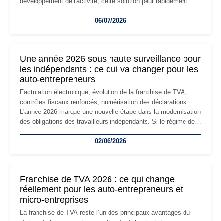
développement de l'activité, cette solution peut rapidement
devenir inadaptée. Déménagement dans des locaux
06/07/2026
professionnels, recrutement, image de marque… Le
changement d'adresse du siège social répond souvent à une
nouvelle étape de la vie de l'entreprise et implique plusieurs
formalités obligatoires.
Une année 2026 sous haute surveillance pour
les indépendants : ce qui va changer pour les
auto-entrepreneurs
Facturation électronique, évolution de la franchise de TVA,
contrôles fiscaux renforcés, numérisation des déclarations…
L'année 2026 marque une nouvelle étape dans la modernisation
des obligations des travailleurs indépendants. Si le régime de
la micro-entreprise conserve sa simplicité et son attractivité,
02/06/2026
les auto-entrepreneurs devront s'adapter à un environnement
réglementaire plus exigeant. Décryptage des principaux
changements et des précautions à prendre pour éviter les
mauvaises surprises.
Franchise de TVA 2026 : ce qui change
réellement pour les auto-entrepreneurs et
micro-entreprises
La franchise de TVA reste l’un des principaux avantages du