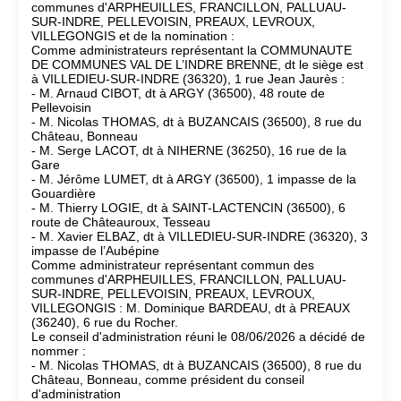
communes d'ARPHEUILLES, FRANCILLON, PALLUAU-
SUR-INDRE, PELLEVOISIN, PREAUX, LEVROUX,
VILLEGONGIS et de la nomination :
Comme administrateurs représentant la COMMUNAUTE
DE COMMUNES VAL DE L’INDRE BRENNE, dt le siège est
à VILLEDIEU-SUR-INDRE (36320), 1 rue Jean Jaurès :
- M. Arnaud CIBOT, dt à ARGY (36500), 48 route de
Pellevoisin
- M. Nicolas THOMAS, dt à BUZANCAIS (36500), 8 rue du
Château, Bonneau
- M. Serge LACOT, dt à NIHERNE (36250), 16 rue de la
Gare
- M. Jérôme LUMET, dt à ARGY (36500), 1 impasse de la
Gouardière
- M. Thierry LOGIE, dt à SAINT-LACTENCIN (36500), 6
route de Châteauroux, Tesseau
- M. Xavier ELBAZ, dt à VILLEDIEU-SUR-INDRE (36320), 3
impasse de l’Aubépine
Comme administrateur représentant commun des
communes d'ARPHEUILLES, FRANCILLON, PALLUAU-
SUR-INDRE, PELLEVOISIN, PREAUX, LEVROUX,
VILLEGONGIS : M. Dominique BARDEAU, dt à PREAUX
(36240), 6 rue du Rocher.
Le conseil d'administration réuni le 08/06/2026 a décidé de
nommer :
- M. Nicolas THOMAS, dt à BUZANCAIS (36500), 8 rue du
Château, Bonneau, comme président du conseil
d'administration