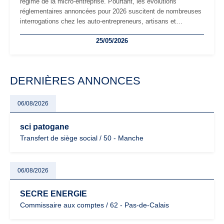
régime de la micro-entreprise. Pourtant, les évolutions
réglementaires annoncées pour 2026 suscitent de nombreuses
interrogations chez les auto-entrepreneurs, artisans et
freelances. Seuils de chiffre d’affaires, obligations déclaratives,
25/05/2026
facturation ou risque de bascule vers la TVA : les règles
évoluent dans un contexte de contrôle renforcé et de
modernisation fiscale qui oblige les indépendants à rester
particulièrement vigilants.
DERNIÈRES ANNONCES
06/08/2026
sci patogane
Transfert de siège social / 50 - Manche
06/08/2026
SECRE ENERGIE
Commissaire aux comptes / 62 - Pas-de-Calais