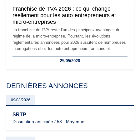
mauvaises surprises.
Franchise de TVA 2026 : ce qui change
réellement pour les auto-entrepreneurs et
micro-entreprises
La franchise de TVA reste l’un des principaux avantages du
régime de la micro-entreprise. Pourtant, les évolutions
réglementaires annoncées pour 2026 suscitent de nombreuses
interrogations chez les auto-entrepreneurs, artisans et
freelances. Seuils de chiffre d’affaires, obligations déclaratives,
25/05/2026
facturation ou risque de bascule vers la TVA : les règles
évoluent dans un contexte de contrôle renforcé et de
modernisation fiscale qui oblige les indépendants à rester
particulièrement vigilants.
DERNIÈRES ANNONCES
09/08/2026
SRTP
Dissolution anticipée / 53 - Mayenne