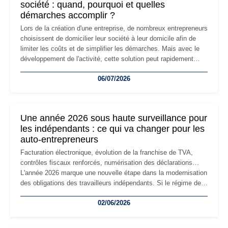
société : quand, pourquoi et quelles
démarches accomplir ?
Lors de la création d'une entreprise, de nombreux entrepreneurs
choisissent de domicilier leur société à leur domicile afin de
limiter les coûts et de simplifier les démarches. Mais avec le
développement de l'activité, cette solution peut rapidement
devenir inadaptée. Déménagement dans des locaux
06/07/2026
professionnels, recrutement, image de marque… Le
changement d'adresse du siège social répond souvent à une
nouvelle étape de la vie de l'entreprise et implique plusieurs
formalités obligatoires.
Une année 2026 sous haute surveillance pour
les indépendants : ce qui va changer pour les
auto-entrepreneurs
Facturation électronique, évolution de la franchise de TVA,
contrôles fiscaux renforcés, numérisation des déclarations…
L'année 2026 marque une nouvelle étape dans la modernisation
des obligations des travailleurs indépendants. Si le régime de
la micro-entreprise conserve sa simplicité et son attractivité,
02/06/2026
les auto-entrepreneurs devront s'adapter à un environnement
réglementaire plus exigeant. Décryptage des principaux
changements et des précautions à prendre pour éviter les