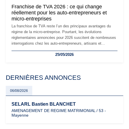
mauvaises surprises.
Franchise de TVA 2026 : ce qui change
réellement pour les auto-entrepreneurs et
micro-entreprises
La franchise de TVA reste l’un des principaux avantages du
régime de la micro-entreprise. Pourtant, les évolutions
réglementaires annoncées pour 2026 suscitent de nombreuses
interrogations chez les auto-entrepreneurs, artisans et
freelances. Seuils de chiffre d’affaires, obligations déclaratives,
25/05/2026
facturation ou risque de bascule vers la TVA : les règles
évoluent dans un contexte de contrôle renforcé et de
modernisation fiscale qui oblige les indépendants à rester
particulièrement vigilants.
DERNIÈRES ANNONCES
06/08/2026
SELARL Bastien BLANCHET
AMENAGEMENT DE REGIME MATRIMONIAL / 53 -
Mayenne