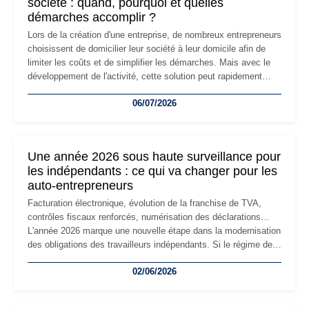
société : quand, pourquoi et quelles
démarches accomplir ?
Lors de la création d'une entreprise, de nombreux entrepreneurs
choisissent de domicilier leur société à leur domicile afin de
limiter les coûts et de simplifier les démarches. Mais avec le
développement de l'activité, cette solution peut rapidement
devenir inadaptée. Déménagement dans des locaux
06/07/2026
professionnels, recrutement, image de marque… Le
changement d'adresse du siège social répond souvent à une
nouvelle étape de la vie de l'entreprise et implique plusieurs
formalités obligatoires.
Une année 2026 sous haute surveillance pour
les indépendants : ce qui va changer pour les
auto-entrepreneurs
Facturation électronique, évolution de la franchise de TVA,
contrôles fiscaux renforcés, numérisation des déclarations…
L'année 2026 marque une nouvelle étape dans la modernisation
des obligations des travailleurs indépendants. Si le régime de
la micro-entreprise conserve sa simplicité et son attractivité,
02/06/2026
les auto-entrepreneurs devront s'adapter à un environnement
réglementaire plus exigeant. Décryptage des principaux
changements et des précautions à prendre pour éviter les