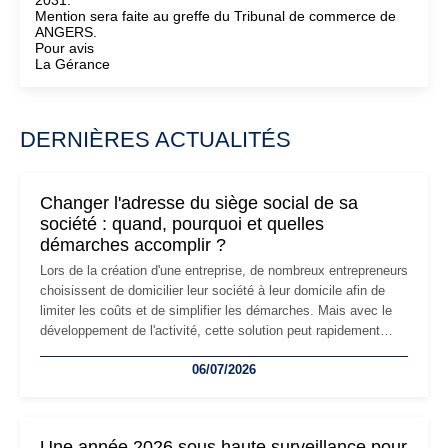
2031.
Mention sera faite au greffe du Tribunal de commerce de
ANGERS.
Pour avis
La Gérance
DERNIÈRES ACTUALITÉS
Changer l'adresse du siège social de sa
société : quand, pourquoi et quelles
démarches accomplir ?
Lors de la création d'une entreprise, de nombreux entrepreneurs
choisissent de domicilier leur société à leur domicile afin de
limiter les coûts et de simplifier les démarches. Mais avec le
développement de l'activité, cette solution peut rapidement
devenir inadaptée. Déménagement dans des locaux
06/07/2026
professionnels, recrutement, image de marque… Le
changement d'adresse du siège social répond souvent à une
nouvelle étape de la vie de l'entreprise et implique plusieurs
formalités obligatoires.
Une année 2026 sous haute surveillance pour