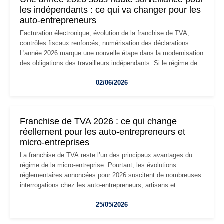
les indépendants : ce qui va changer pour les
auto-entrepreneurs
Facturation électronique, évolution de la franchise de TVA,
contrôles fiscaux renforcés, numérisation des déclarations…
L'année 2026 marque une nouvelle étape dans la modernisation
des obligations des travailleurs indépendants. Si le régime de
la micro-entreprise conserve sa simplicité et son attractivité,
02/06/2026
les auto-entrepreneurs devront s'adapter à un environnement
réglementaire plus exigeant. Décryptage des principaux
changements et des précautions à prendre pour éviter les
mauvaises surprises.
Franchise de TVA 2026 : ce qui change
réellement pour les auto-entrepreneurs et
micro-entreprises
La franchise de TVA reste l’un des principaux avantages du
régime de la micro-entreprise. Pourtant, les évolutions
réglementaires annoncées pour 2026 suscitent de nombreuses
interrogations chez les auto-entrepreneurs, artisans et
freelances. Seuils de chiffre d’affaires, obligations déclaratives,
25/05/2026
facturation ou risque de bascule vers la TVA : les règles
évoluent dans un contexte de contrôle renforcé et de