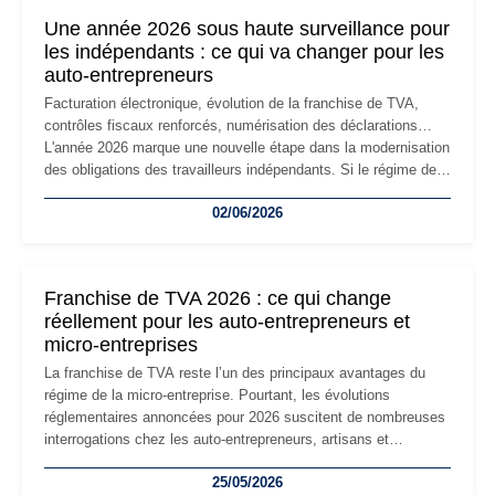
formalités obligatoires.
Une année 2026 sous haute surveillance pour
les indépendants : ce qui va changer pour les
auto-entrepreneurs
Facturation électronique, évolution de la franchise de TVA,
contrôles fiscaux renforcés, numérisation des déclarations…
L'année 2026 marque une nouvelle étape dans la modernisation
des obligations des travailleurs indépendants. Si le régime de
la micro-entreprise conserve sa simplicité et son attractivité,
02/06/2026
les auto-entrepreneurs devront s'adapter à un environnement
réglementaire plus exigeant. Décryptage des principaux
changements et des précautions à prendre pour éviter les
mauvaises surprises.
Franchise de TVA 2026 : ce qui change
réellement pour les auto-entrepreneurs et
micro-entreprises
La franchise de TVA reste l’un des principaux avantages du
régime de la micro-entreprise. Pourtant, les évolutions
réglementaires annoncées pour 2026 suscitent de nombreuses
interrogations chez les auto-entrepreneurs, artisans et
freelances. Seuils de chiffre d’affaires, obligations déclaratives,
25/05/2026
facturation ou risque de bascule vers la TVA : les règles