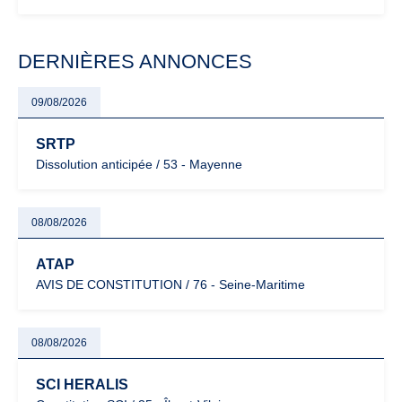
évoluent dans un contexte de contrôle renforcé et de
modernisation fiscale qui oblige les indépendants à rester
particulièrement vigilants.
DERNIÈRES ANNONCES
09/08/2026
SRTP
Dissolution anticipée / 53 - Mayenne
08/08/2026
ATAP
AVIS DE CONSTITUTION / 76 - Seine-Maritime
08/08/2026
SCI HERALIS