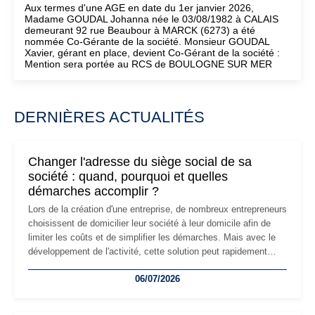
Aux termes d'une AGE en date du 1er janvier 2026,
Madame GOUDAL Johanna née le 03/08/1982 à CALAIS
demeurant 92 rue Beaubour à MARCK (6273) a été
nommée Co-Gérante de la société. Monsieur GOUDAL
Xavier, gérant en place, devient Co-Gérant de la société :
Mention sera portée au RCS de BOULOGNE SUR MER
DERNIÈRES ACTUALITÉS
Changer l'adresse du siège social de sa
société : quand, pourquoi et quelles
démarches accomplir ?
Lors de la création d'une entreprise, de nombreux entrepreneurs
choisissent de domicilier leur société à leur domicile afin de
limiter les coûts et de simplifier les démarches. Mais avec le
développement de l'activité, cette solution peut rapidement
devenir inadaptée. Déménagement dans des locaux
06/07/2026
professionnels, recrutement, image de marque… Le
changement d'adresse du siège social répond souvent à une
nouvelle étape de la vie de l'entreprise et implique plusieurs