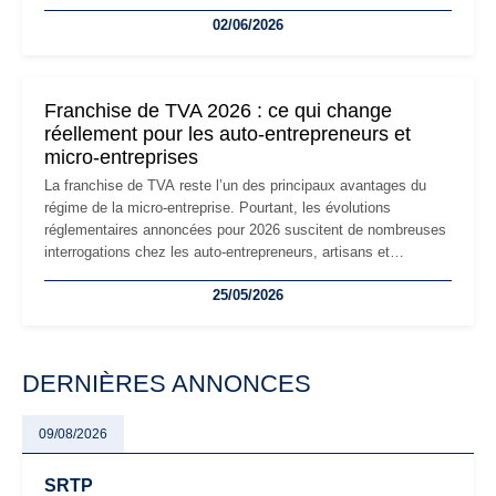
la micro-entreprise conserve sa simplicité et son attractivité,
02/06/2026
les auto-entrepreneurs devront s'adapter à un environnement
réglementaire plus exigeant. Décryptage des principaux
changements et des précautions à prendre pour éviter les
mauvaises surprises.
Franchise de TVA 2026 : ce qui change
réellement pour les auto-entrepreneurs et
micro-entreprises
La franchise de TVA reste l’un des principaux avantages du
régime de la micro-entreprise. Pourtant, les évolutions
réglementaires annoncées pour 2026 suscitent de nombreuses
interrogations chez les auto-entrepreneurs, artisans et
freelances. Seuils de chiffre d’affaires, obligations déclaratives,
25/05/2026
facturation ou risque de bascule vers la TVA : les règles
évoluent dans un contexte de contrôle renforcé et de
modernisation fiscale qui oblige les indépendants à rester
particulièrement vigilants.
DERNIÈRES ANNONCES
09/08/2026
SRTP