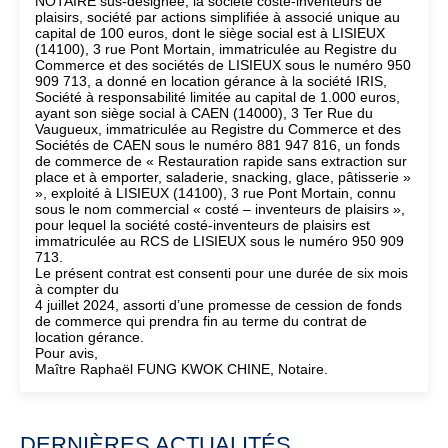
NOTAIRE sus-désignée, la société costé-inventeurs de
plaisirs, société par actions simplifiée à associé unique au
capital de 100 euros, dont le siège social est à LISIEUX
(14100), 3 rue Pont Mortain, immatriculée au Registre du
Commerce et des sociétés de LISIEUX sous le numéro 950
909 713, a donné en location gérance à la société IRIS,
Société à responsabilité limitée au capital de 1.000 euros,
ayant son siège social à CAEN (14000), 3 Ter Rue du
Vaugueux, immatriculée au Registre du Commerce et des
Sociétés de CAEN sous le numéro 881 947 816, un fonds
de commerce de « Restauration rapide sans extraction sur
place et à emporter, saladerie, snacking, glace, pâtisserie »
», exploité à LISIEUX (14100), 3 rue Pont Mortain, connu
sous le nom commercial « costé – inventeurs de plaisirs »,
pour lequel la société costé-inventeurs de plaisirs est
immatriculée au RCS de LISIEUX sous le numéro 950 909
713.
Le présent contrat est consenti pour une durée de six mois
à compter du
4 juillet 2024, assorti d’une promesse de cession de fonds
de commerce qui prendra fin au terme du contrat de
location gérance.
Pour avis,
Maître Raphaël FUNG KWOK CHINE, Notaire.
DERNIÈRES ACTUALITÉS