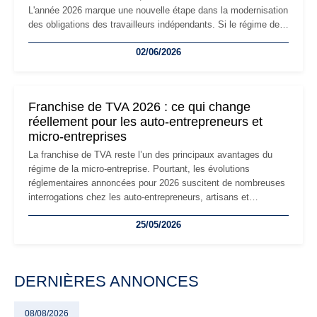
L'année 2026 marque une nouvelle étape dans la modernisation
des obligations des travailleurs indépendants. Si le régime de
la micro-entreprise conserve sa simplicité et son attractivité,
02/06/2026
les auto-entrepreneurs devront s'adapter à un environnement
réglementaire plus exigeant. Décryptage des principaux
changements et des précautions à prendre pour éviter les
mauvaises surprises.
Franchise de TVA 2026 : ce qui change
réellement pour les auto-entrepreneurs et
micro-entreprises
La franchise de TVA reste l’un des principaux avantages du
régime de la micro-entreprise. Pourtant, les évolutions
réglementaires annoncées pour 2026 suscitent de nombreuses
interrogations chez les auto-entrepreneurs, artisans et
freelances. Seuils de chiffre d’affaires, obligations déclaratives,
25/05/2026
facturation ou risque de bascule vers la TVA : les règles
évoluent dans un contexte de contrôle renforcé et de
modernisation fiscale qui oblige les indépendants à rester
particulièrement vigilants.
DERNIÈRES ANNONCES
08/08/2026