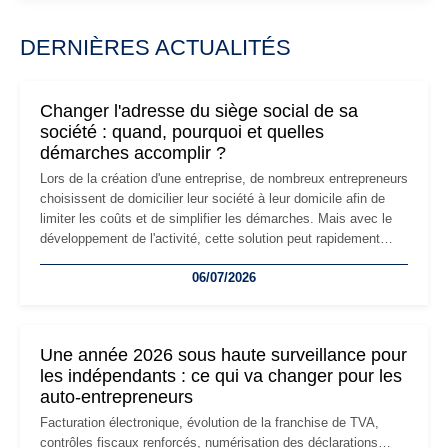
DERNIÈRES ACTUALITÉS
Changer l'adresse du siège social de sa
société : quand, pourquoi et quelles
démarches accomplir ?
Lors de la création d'une entreprise, de nombreux entrepreneurs
choisissent de domicilier leur société à leur domicile afin de
limiter les coûts et de simplifier les démarches. Mais avec le
développement de l'activité, cette solution peut rapidement
devenir inadaptée. Déménagement dans des locaux
06/07/2026
professionnels, recrutement, image de marque… Le
changement d'adresse du siège social répond souvent à une
nouvelle étape de la vie de l'entreprise et implique plusieurs
formalités obligatoires.
Une année 2026 sous haute surveillance pour
les indépendants : ce qui va changer pour les
auto-entrepreneurs
Facturation électronique, évolution de la franchise de TVA,
contrôles fiscaux renforcés, numérisation des déclarations…