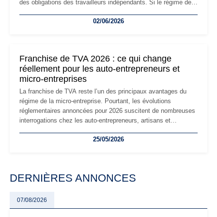
des obligations des travailleurs indépendants. Si le régime de
la micro-entreprise conserve sa simplicité et son attractivité,
02/06/2026
les auto-entrepreneurs devront s'adapter à un environnement
réglementaire plus exigeant. Décryptage des principaux
changements et des précautions à prendre pour éviter les
mauvaises surprises.
Franchise de TVA 2026 : ce qui change
réellement pour les auto-entrepreneurs et
micro-entreprises
La franchise de TVA reste l’un des principaux avantages du
régime de la micro-entreprise. Pourtant, les évolutions
réglementaires annoncées pour 2026 suscitent de nombreuses
interrogations chez les auto-entrepreneurs, artisans et
freelances. Seuils de chiffre d’affaires, obligations déclaratives,
25/05/2026
facturation ou risque de bascule vers la TVA : les règles
évoluent dans un contexte de contrôle renforcé et de
modernisation fiscale qui oblige les indépendants à rester
particulièrement vigilants.
DERNIÈRES ANNONCES
07/08/2026