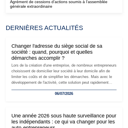
Agrément de cessions d’actions soumis à l‘assemblée
générale extraordinaire
DERNIÈRES ACTUALITÉS
Changer l'adresse du siège social de sa
société : quand, pourquoi et quelles
démarches accomplir ?
Lors de la création d'une entreprise, de nombreux entrepreneurs
choisissent de domicilier leur société à leur domicile afin de
limiter les coûts et de simplifier les démarches. Mais avec le
développement de l'activité, cette solution peut rapidement
devenir inadaptée. Déménagement dans des locaux
06/07/2026
professionnels, recrutement, image de marque… Le
changement d'adresse du siège social répond souvent à une
nouvelle étape de la vie de l'entreprise et implique plusieurs
formalités obligatoires.
Une année 2026 sous haute surveillance pour
les indépendants : ce qui va changer pour les
auto-entrepreneurs