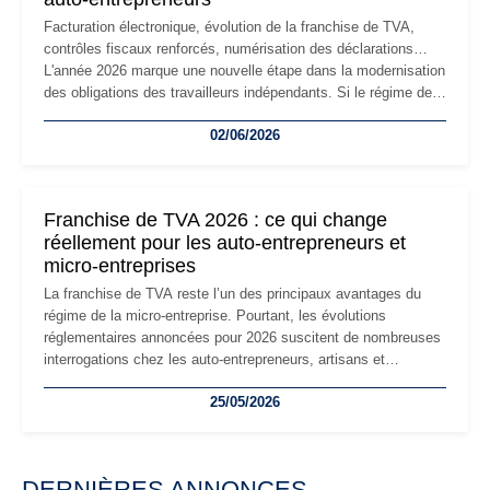
Facturation électronique, évolution de la franchise de TVA,
contrôles fiscaux renforcés, numérisation des déclarations…
L'année 2026 marque une nouvelle étape dans la modernisation
des obligations des travailleurs indépendants. Si le régime de
la micro-entreprise conserve sa simplicité et son attractivité,
02/06/2026
les auto-entrepreneurs devront s'adapter à un environnement
réglementaire plus exigeant. Décryptage des principaux
changements et des précautions à prendre pour éviter les
mauvaises surprises.
Franchise de TVA 2026 : ce qui change
réellement pour les auto-entrepreneurs et
micro-entreprises
La franchise de TVA reste l’un des principaux avantages du
régime de la micro-entreprise. Pourtant, les évolutions
réglementaires annoncées pour 2026 suscitent de nombreuses
interrogations chez les auto-entrepreneurs, artisans et
freelances. Seuils de chiffre d’affaires, obligations déclaratives,
25/05/2026
facturation ou risque de bascule vers la TVA : les règles
évoluent dans un contexte de contrôle renforcé et de
modernisation fiscale qui oblige les indépendants à rester
particulièrement vigilants.
DERNIÈRES ANNONCES