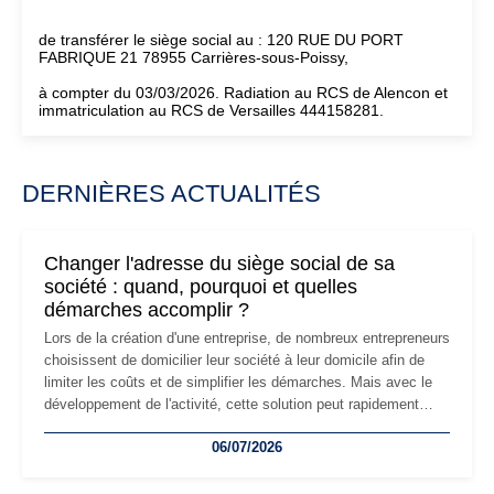
de transférer le siège social au : 120 RUE DU PORT
FABRIQUE 21 78955 Carrières-sous-Poissy,
à compter du 03/03/2026. Radiation au RCS de Alencon et
immatriculation au RCS de Versailles 444158281.
DERNIÈRES ACTUALITÉS
Changer l'adresse du siège social de sa
société : quand, pourquoi et quelles
démarches accomplir ?
Lors de la création d'une entreprise, de nombreux entrepreneurs
choisissent de domicilier leur société à leur domicile afin de
limiter les coûts et de simplifier les démarches. Mais avec le
développement de l'activité, cette solution peut rapidement
devenir inadaptée. Déménagement dans des locaux
06/07/2026
professionnels, recrutement, image de marque… Le
changement d'adresse du siège social répond souvent à une
nouvelle étape de la vie de l'entreprise et implique plusieurs