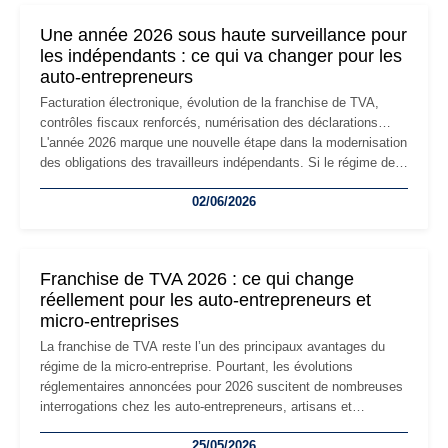
formalités obligatoires.
Une année 2026 sous haute surveillance pour
les indépendants : ce qui va changer pour les
auto-entrepreneurs
Facturation électronique, évolution de la franchise de TVA,
contrôles fiscaux renforcés, numérisation des déclarations…
L'année 2026 marque une nouvelle étape dans la modernisation
des obligations des travailleurs indépendants. Si le régime de
la micro-entreprise conserve sa simplicité et son attractivité,
02/06/2026
les auto-entrepreneurs devront s'adapter à un environnement
réglementaire plus exigeant. Décryptage des principaux
changements et des précautions à prendre pour éviter les
mauvaises surprises.
Franchise de TVA 2026 : ce qui change
réellement pour les auto-entrepreneurs et
micro-entreprises
La franchise de TVA reste l’un des principaux avantages du
régime de la micro-entreprise. Pourtant, les évolutions
réglementaires annoncées pour 2026 suscitent de nombreuses
interrogations chez les auto-entrepreneurs, artisans et
freelances. Seuils de chiffre d’affaires, obligations déclaratives,
25/05/2026
facturation ou risque de bascule vers la TVA : les règles