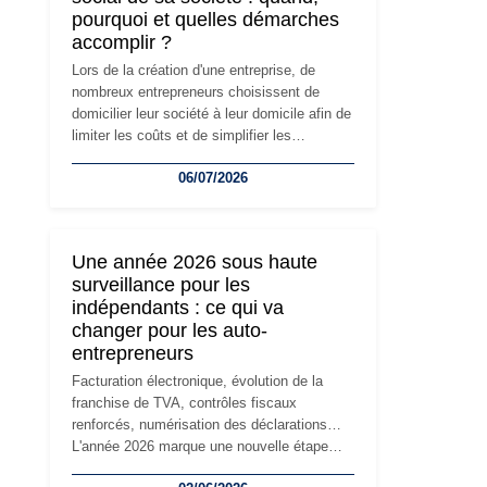
pourquoi et quelles démarches
accomplir ?
Lors de la création d'une entreprise, de
nombreux entrepreneurs choisissent de
domicilier leur société à leur domicile afin de
limiter les coûts et de simplifier les
démarches. Mais avec le développement de
06/07/2026
l'activité, cette solution peut rapidement
devenir inadaptée. Déménagement dans des
locaux professionnels, recrutement, image
de marque… Le changement d'adresse du
Une année 2026 sous haute
siège social répond souvent à une nouvelle
surveillance pour les
étape de la vie de l'entreprise et implique
indépendants : ce qui va
plusieurs formalités obligatoires.
changer pour les auto-
entrepreneurs
Facturation électronique, évolution de la
franchise de TVA, contrôles fiscaux
renforcés, numérisation des déclarations…
L'année 2026 marque une nouvelle étape
dans la modernisation des obligations des