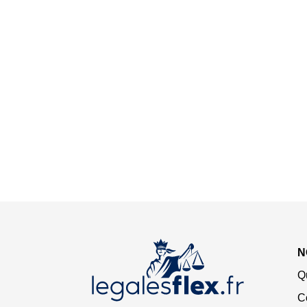
N
Q
C