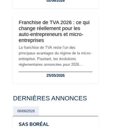
02/06/2026
travailleurs indépendants. Si le régime de la
micro-entreprise conserve sa simplicité et
son attractivité, les auto-entrepreneurs
devront s'adapter à un environnement
Franchise de TVA 2026 : ce qui
réglementaire plus exigeant. Décryptage des
change réellement pour les
principaux changements et des précautions
auto-entrepreneurs et micro-
à prendre pour éviter les mauvaises
entreprises
surprises.
La franchise de TVA reste l’un des
principaux avantages du régime de la micro-
entreprise. Pourtant, les évolutions
réglementaires annoncées pour 2026
suscitent de nombreuses interrogations chez
25/05/2026
les auto-entrepreneurs, artisans et
freelances. Seuils de chiffre d’affaires,
obligations déclaratives, facturation ou
risque de bascule vers la TVA : les règles
DERNIÈRES ANNONCES
évoluent dans un contexte de contrôle
renforcé et de modernisation fiscale qui
oblige les indépendants à rester
06/08/2026
particulièrement vigilants.
SAS BORÉAL