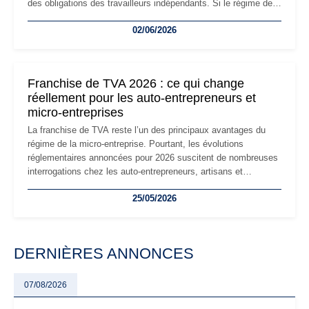
des obligations des travailleurs indépendants. Si le régime de
la micro-entreprise conserve sa simplicité et son attractivité,
02/06/2026
les auto-entrepreneurs devront s'adapter à un environnement
réglementaire plus exigeant. Décryptage des principaux
changements et des précautions à prendre pour éviter les
mauvaises surprises.
Franchise de TVA 2026 : ce qui change
réellement pour les auto-entrepreneurs et
micro-entreprises
La franchise de TVA reste l’un des principaux avantages du
régime de la micro-entreprise. Pourtant, les évolutions
réglementaires annoncées pour 2026 suscitent de nombreuses
interrogations chez les auto-entrepreneurs, artisans et
freelances. Seuils de chiffre d’affaires, obligations déclaratives,
25/05/2026
facturation ou risque de bascule vers la TVA : les règles
évoluent dans un contexte de contrôle renforcé et de
modernisation fiscale qui oblige les indépendants à rester
particulièrement vigilants.
DERNIÈRES ANNONCES
07/08/2026