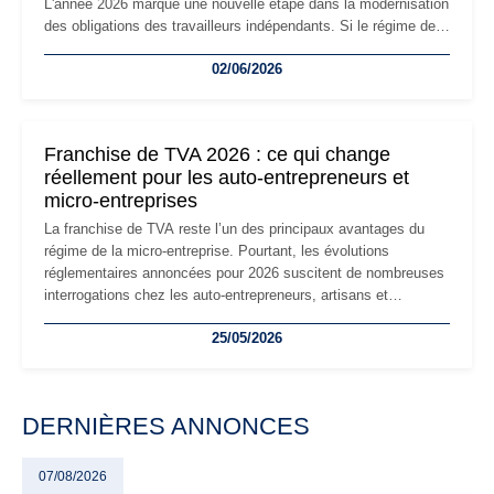
L'année 2026 marque une nouvelle étape dans la modernisation
des obligations des travailleurs indépendants. Si le régime de
la micro-entreprise conserve sa simplicité et son attractivité,
02/06/2026
les auto-entrepreneurs devront s'adapter à un environnement
réglementaire plus exigeant. Décryptage des principaux
changements et des précautions à prendre pour éviter les
mauvaises surprises.
Franchise de TVA 2026 : ce qui change
réellement pour les auto-entrepreneurs et
micro-entreprises
La franchise de TVA reste l’un des principaux avantages du
régime de la micro-entreprise. Pourtant, les évolutions
réglementaires annoncées pour 2026 suscitent de nombreuses
interrogations chez les auto-entrepreneurs, artisans et
freelances. Seuils de chiffre d’affaires, obligations déclaratives,
25/05/2026
facturation ou risque de bascule vers la TVA : les règles
évoluent dans un contexte de contrôle renforcé et de
modernisation fiscale qui oblige les indépendants à rester
particulièrement vigilants.
DERNIÈRES ANNONCES
07/08/2026