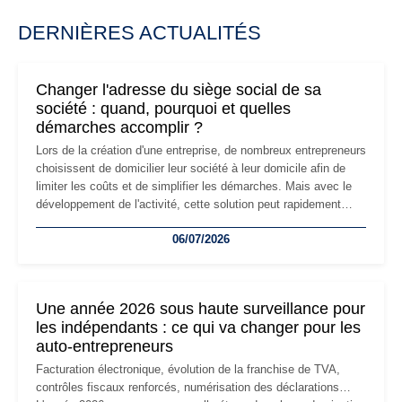
DERNIÈRES ACTUALITÉS
Changer l'adresse du siège social de sa
société : quand, pourquoi et quelles
démarches accomplir ?
Lors de la création d'une entreprise, de nombreux entrepreneurs
choisissent de domicilier leur société à leur domicile afin de
limiter les coûts et de simplifier les démarches. Mais avec le
développement de l'activité, cette solution peut rapidement
devenir inadaptée. Déménagement dans des locaux
06/07/2026
professionnels, recrutement, image de marque… Le
changement d'adresse du siège social répond souvent à une
nouvelle étape de la vie de l'entreprise et implique plusieurs
formalités obligatoires.
Une année 2026 sous haute surveillance pour
les indépendants : ce qui va changer pour les
auto-entrepreneurs
Facturation électronique, évolution de la franchise de TVA,
contrôles fiscaux renforcés, numérisation des déclarations…