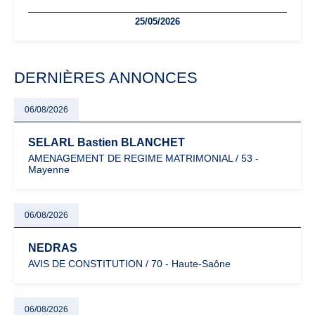
freelances. Seuils de chiffre d’affaires, obligations déclaratives,
25/05/2026
facturation ou risque de bascule vers la TVA : les règles
évoluent dans un contexte de contrôle renforcé et de
modernisation fiscale qui oblige les indépendants à rester
particulièrement vigilants.
DERNIÈRES ANNONCES
06/08/2026
SELARL Bastien BLANCHET
AMENAGEMENT DE REGIME MATRIMONIAL / 53 -
Mayenne
06/08/2026
NEDRAS
AVIS DE CONSTITUTION / 70 - Haute-Saône
06/08/2026