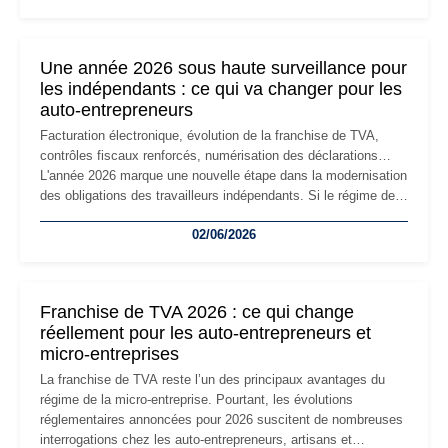
changement d'adresse du siège social répond souvent à une
nouvelle étape de la vie de l'entreprise et implique plusieurs
formalités obligatoires.
Une année 2026 sous haute surveillance pour
les indépendants : ce qui va changer pour les
auto-entrepreneurs
Facturation électronique, évolution de la franchise de TVA,
contrôles fiscaux renforcés, numérisation des déclarations…
L'année 2026 marque une nouvelle étape dans la modernisation
des obligations des travailleurs indépendants. Si le régime de
la micro-entreprise conserve sa simplicité et son attractivité,
02/06/2026
les auto-entrepreneurs devront s'adapter à un environnement
réglementaire plus exigeant. Décryptage des principaux
changements et des précautions à prendre pour éviter les
mauvaises surprises.
Franchise de TVA 2026 : ce qui change
réellement pour les auto-entrepreneurs et
micro-entreprises
La franchise de TVA reste l’un des principaux avantages du
régime de la micro-entreprise. Pourtant, les évolutions
réglementaires annoncées pour 2026 suscitent de nombreuses
interrogations chez les auto-entrepreneurs, artisans et