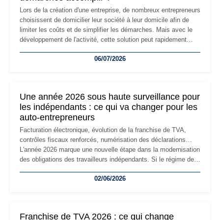
Lors de la création d'une entreprise, de nombreux entrepreneurs
choisissent de domicilier leur société à leur domicile afin de
limiter les coûts et de simplifier les démarches. Mais avec le
développement de l'activité, cette solution peut rapidement
devenir inadaptée. Déménagement dans des locaux
06/07/2026
professionnels, recrutement, image de marque… Le
changement d'adresse du siège social répond souvent à une
nouvelle étape de la vie de l'entreprise et implique plusieurs
formalités obligatoires.
Une année 2026 sous haute surveillance pour
les indépendants : ce qui va changer pour les
auto-entrepreneurs
Facturation électronique, évolution de la franchise de TVA,
contrôles fiscaux renforcés, numérisation des déclarations…
L'année 2026 marque une nouvelle étape dans la modernisation
des obligations des travailleurs indépendants. Si le régime de
la micro-entreprise conserve sa simplicité et son attractivité,
02/06/2026
les auto-entrepreneurs devront s'adapter à un environnement
réglementaire plus exigeant. Décryptage des principaux
changements et des précautions à prendre pour éviter les
mauvaises surprises.
Franchise de TVA 2026 : ce qui change