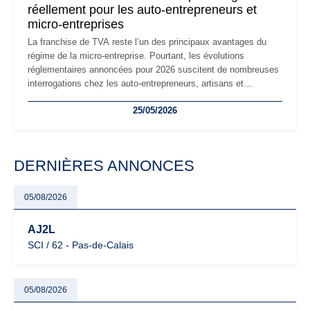
réellement pour les auto-entrepreneurs et
micro-entreprises
La franchise de TVA reste l’un des principaux avantages du
régime de la micro-entreprise. Pourtant, les évolutions
réglementaires annoncées pour 2026 suscitent de nombreuses
interrogations chez les auto-entrepreneurs, artisans et
freelances. Seuils de chiffre d’affaires, obligations déclaratives,
25/05/2026
facturation ou risque de bascule vers la TVA : les règles
évoluent dans un contexte de contrôle renforcé et de
modernisation fiscale qui oblige les indépendants à rester
particulièrement vigilants.
DERNIÈRES ANNONCES
05/08/2026
AJ2L
SCI / 62 - Pas-de-Calais
05/08/2026