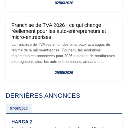
02/06/2026
les auto-entrepreneurs devront s'adapter à un environnement
réglementaire plus exigeant. Décryptage des principaux
changements et des précautions à prendre pour éviter les
mauvaises surprises.
Franchise de TVA 2026 : ce qui change
réellement pour les auto-entrepreneurs et
micro-entreprises
La franchise de TVA reste l’un des principaux avantages du
régime de la micro-entreprise. Pourtant, les évolutions
réglementaires annoncées pour 2026 suscitent de nombreuses
interrogations chez les auto-entrepreneurs, artisans et
freelances. Seuils de chiffre d’affaires, obligations déclaratives,
25/05/2026
facturation ou risque de bascule vers la TVA : les règles
évoluent dans un contexte de contrôle renforcé et de
modernisation fiscale qui oblige les indépendants à rester
particulièrement vigilants.
DERNIÈRES ANNONCES
07/08/2026
HARCA 2