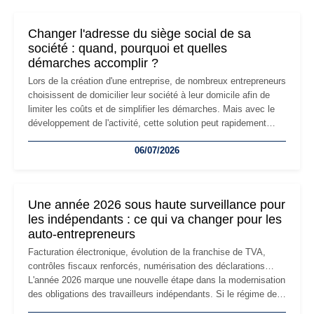
Changer l'adresse du siège social de sa
société : quand, pourquoi et quelles
démarches accomplir ?
Lors de la création d'une entreprise, de nombreux entrepreneurs
choisissent de domicilier leur société à leur domicile afin de
limiter les coûts et de simplifier les démarches. Mais avec le
développement de l'activité, cette solution peut rapidement
devenir inadaptée. Déménagement dans des locaux
06/07/2026
professionnels, recrutement, image de marque… Le
changement d'adresse du siège social répond souvent à une
nouvelle étape de la vie de l'entreprise et implique plusieurs
formalités obligatoires.
Une année 2026 sous haute surveillance pour
les indépendants : ce qui va changer pour les
auto-entrepreneurs
Facturation électronique, évolution de la franchise de TVA,
contrôles fiscaux renforcés, numérisation des déclarations…
L'année 2026 marque une nouvelle étape dans la modernisation
des obligations des travailleurs indépendants. Si le régime de
la micro-entreprise conserve sa simplicité et son attractivité,