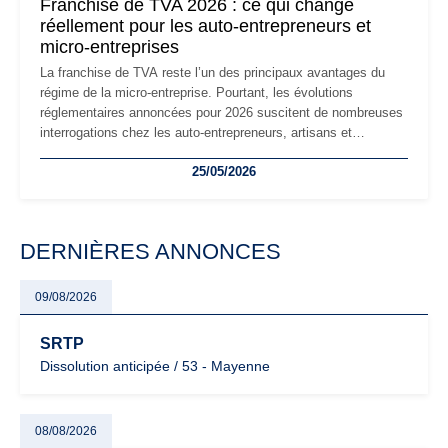
Franchise de TVA 2026 : ce qui change
réellement pour les auto-entrepreneurs et
micro-entreprises
La franchise de TVA reste l’un des principaux avantages du
régime de la micro-entreprise. Pourtant, les évolutions
réglementaires annoncées pour 2026 suscitent de nombreuses
interrogations chez les auto-entrepreneurs, artisans et
freelances. Seuils de chiffre d’affaires, obligations déclaratives,
25/05/2026
facturation ou risque de bascule vers la TVA : les règles
évoluent dans un contexte de contrôle renforcé et de
modernisation fiscale qui oblige les indépendants à rester
particulièrement vigilants.
DERNIÈRES ANNONCES
09/08/2026
SRTP
Dissolution anticipée / 53 - Mayenne
08/08/2026