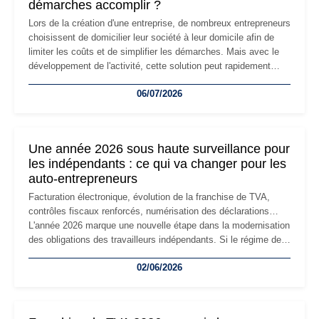
démarches accomplir ?
Lors de la création d'une entreprise, de nombreux entrepreneurs
choisissent de domicilier leur société à leur domicile afin de
limiter les coûts et de simplifier les démarches. Mais avec le
développement de l'activité, cette solution peut rapidement
devenir inadaptée. Déménagement dans des locaux
06/07/2026
professionnels, recrutement, image de marque… Le
changement d'adresse du siège social répond souvent à une
nouvelle étape de la vie de l'entreprise et implique plusieurs
formalités obligatoires.
Une année 2026 sous haute surveillance pour
les indépendants : ce qui va changer pour les
auto-entrepreneurs
Facturation électronique, évolution de la franchise de TVA,
contrôles fiscaux renforcés, numérisation des déclarations…
L'année 2026 marque une nouvelle étape dans la modernisation
des obligations des travailleurs indépendants. Si le régime de
la micro-entreprise conserve sa simplicité et son attractivité,
02/06/2026
les auto-entrepreneurs devront s'adapter à un environnement
réglementaire plus exigeant. Décryptage des principaux
changements et des précautions à prendre pour éviter les
mauvaises surprises.