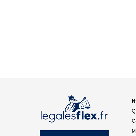
N
Q
C
M