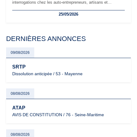
interrogations chez les auto-entrepreneurs, artisans et
freelances. Seuils de chiffre d’affaires, obligations déclaratives,
25/05/2026
facturation ou risque de bascule vers la TVA : les règles
évoluent dans un contexte de contrôle renforcé et de
modernisation fiscale qui oblige les indépendants à rester
particulièrement vigilants.
DERNIÈRES ANNONCES
09/08/2026
SRTP
Dissolution anticipée / 53 - Mayenne
08/08/2026
ATAP
AVIS DE CONSTITUTION / 76 - Seine-Maritime
08/08/2026