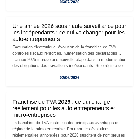
06/07/2026
professionnels, recrutement, image de marque… Le
changement d'adresse du siège social répond souvent à une
nouvelle étape de la vie de l'entreprise et implique plusieurs
formalités obligatoires.
Une année 2026 sous haute surveillance pour
les indépendants : ce qui va changer pour les
auto-entrepreneurs
Facturation électronique, évolution de la franchise de TVA,
contrôles fiscaux renforcés, numérisation des déclarations…
L'année 2026 marque une nouvelle étape dans la modernisation
des obligations des travailleurs indépendants. Si le régime de
la micro-entreprise conserve sa simplicité et son attractivité,
02/06/2026
les auto-entrepreneurs devront s'adapter à un environnement
réglementaire plus exigeant. Décryptage des principaux
changements et des précautions à prendre pour éviter les
mauvaises surprises.
Franchise de TVA 2026 : ce qui change
réellement pour les auto-entrepreneurs et
micro-entreprises
La franchise de TVA reste l’un des principaux avantages du
régime de la micro-entreprise. Pourtant, les évolutions
réglementaires annoncées pour 2026 suscitent de nombreuses