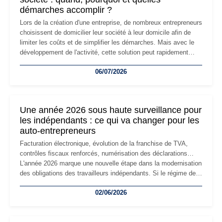
démarches accomplir ?
Lors de la création d'une entreprise, de nombreux entrepreneurs
choisissent de domicilier leur société à leur domicile afin de
limiter les coûts et de simplifier les démarches. Mais avec le
développement de l'activité, cette solution peut rapidement
devenir inadaptée. Déménagement dans des locaux
06/07/2026
professionnels, recrutement, image de marque… Le
changement d'adresse du siège social répond souvent à une
nouvelle étape de la vie de l'entreprise et implique plusieurs
formalités obligatoires.
Une année 2026 sous haute surveillance pour
les indépendants : ce qui va changer pour les
auto-entrepreneurs
Facturation électronique, évolution de la franchise de TVA,
contrôles fiscaux renforcés, numérisation des déclarations…
L'année 2026 marque une nouvelle étape dans la modernisation
des obligations des travailleurs indépendants. Si le régime de
la micro-entreprise conserve sa simplicité et son attractivité,
02/06/2026
les auto-entrepreneurs devront s'adapter à un environnement
réglementaire plus exigeant. Décryptage des principaux
changements et des précautions à prendre pour éviter les