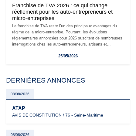
mauvaises surprises.
Franchise de TVA 2026 : ce qui change
réellement pour les auto-entrepreneurs et
micro-entreprises
La franchise de TVA reste l’un des principaux avantages du
régime de la micro-entreprise. Pourtant, les évolutions
réglementaires annoncées pour 2026 suscitent de nombreuses
interrogations chez les auto-entrepreneurs, artisans et
freelances. Seuils de chiffre d’affaires, obligations déclaratives,
25/05/2026
facturation ou risque de bascule vers la TVA : les règles
évoluent dans un contexte de contrôle renforcé et de
modernisation fiscale qui oblige les indépendants à rester
particulièrement vigilants.
DERNIÈRES ANNONCES
08/08/2026
ATAP
AVIS DE CONSTITUTION / 76 - Seine-Maritime
08/08/2026