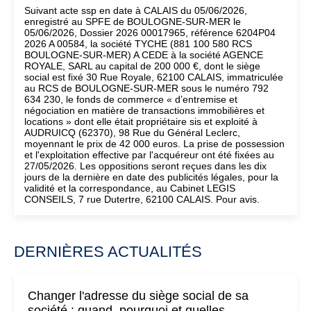
Suivant acte ssp en date à CALAIS du 05/06/2026,
enregistré au SPFE de BOULOGNE-SUR-MER le
05/06/2026, Dossier 2026 00017965, référence 6204P04
2026 A 00584, la société TYCHE (881 100 580 RCS
BOULOGNE-SUR-MER) A CEDE à la société AGENCE
ROYALE, SARL au capital de 200 000 €, dont le siège
social est fixé 30 Rue Royale, 62100 CALAIS, immatriculée
au RCS de BOULOGNE-SUR-MER sous le numéro 792
634 230, le fonds de commerce « d’entremise et
négociation en matière de transactions immobilières et
locations » dont elle était propriétaire sis et exploité à
AUDRUICQ (62370), 98 Rue du Général Leclerc,
moyennant le prix de 42 000 euros. La prise de possession
et l'exploitation effective par l'acquéreur ont été fixées au
27/05/2026. Les oppositions seront reçues dans les dix
jours de la dernière en date des publicités légales, pour la
validité et la correspondance, au Cabinet LEGIS
CONSEILS, 7 rue Dutertre, 62100 CALAIS. Pour avis.
DERNIÈRES ACTUALITÉS
Changer l'adresse du siège social de sa
société : quand, pourquoi et quelles