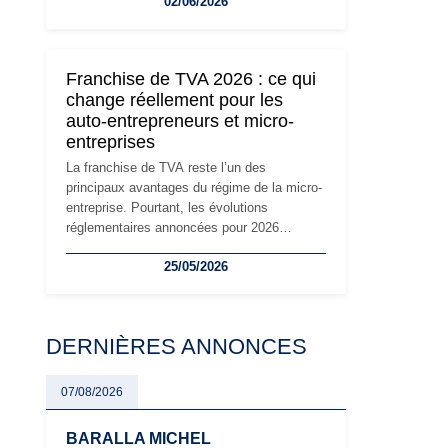
02/06/2026
travailleurs indépendants. Si le régime de la
micro-entreprise conserve sa simplicité et
son attractivité, les auto-entrepreneurs
devront s'adapter à un environnement
Franchise de TVA 2026 : ce qui
réglementaire plus exigeant. Décryptage des
change réellement pour les
principaux changements et des précautions
auto-entrepreneurs et micro-
à prendre pour éviter les mauvaises
entreprises
surprises.
La franchise de TVA reste l’un des
principaux avantages du régime de la micro-
entreprise. Pourtant, les évolutions
réglementaires annoncées pour 2026
suscitent de nombreuses interrogations chez
25/05/2026
les auto-entrepreneurs, artisans et
freelances. Seuils de chiffre d’affaires,
obligations déclaratives, facturation ou
risque de bascule vers la TVA : les règles
DERNIÈRES ANNONCES
évoluent dans un contexte de contrôle
renforcé et de modernisation fiscale qui
oblige les indépendants à rester
07/08/2026
particulièrement vigilants.
BARALLA MICHEL