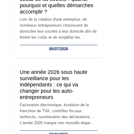
pourquoi et quelles démarches
accomplir ?
Lors de la création d'une entreprise, de
nombreux entrepreneurs choisissent de
domicilier leur société à leur domicile afin de
limiter les coûts et de simplifier les
démarches. Mais avec le développement de
06/07/2026
l'activité, cette solution peut rapidement
devenir inadaptée. Déménagement dans des
locaux professionnels, recrutement, image
de marque… Le changement d'adresse du
Une année 2026 sous haute
siège social répond souvent à une nouvelle
surveillance pour les
étape de la vie de l'entreprise et implique
indépendants : ce qui va
plusieurs formalités obligatoires.
changer pour les auto-
entrepreneurs
Facturation électronique, évolution de la
franchise de TVA, contrôles fiscaux
renforcés, numérisation des déclarations…
L'année 2026 marque une nouvelle étape
dans la modernisation des obligations des