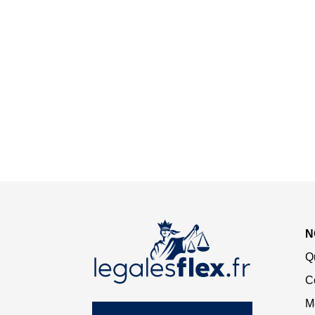
N
Q
C
M