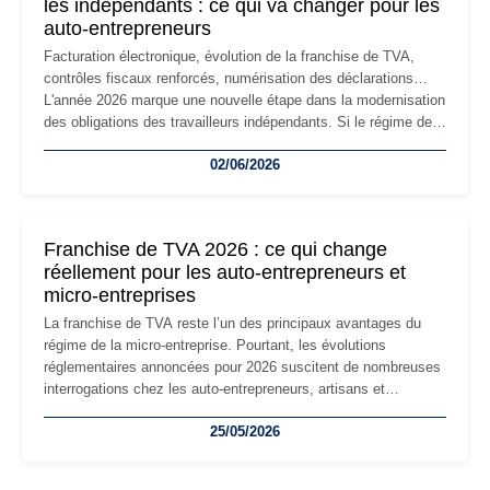
les indépendants : ce qui va changer pour les
auto-entrepreneurs
Facturation électronique, évolution de la franchise de TVA,
contrôles fiscaux renforcés, numérisation des déclarations…
L'année 2026 marque une nouvelle étape dans la modernisation
des obligations des travailleurs indépendants. Si le régime de
la micro-entreprise conserve sa simplicité et son attractivité,
02/06/2026
les auto-entrepreneurs devront s'adapter à un environnement
réglementaire plus exigeant. Décryptage des principaux
changements et des précautions à prendre pour éviter les
mauvaises surprises.
Franchise de TVA 2026 : ce qui change
réellement pour les auto-entrepreneurs et
micro-entreprises
La franchise de TVA reste l’un des principaux avantages du
régime de la micro-entreprise. Pourtant, les évolutions
réglementaires annoncées pour 2026 suscitent de nombreuses
interrogations chez les auto-entrepreneurs, artisans et
freelances. Seuils de chiffre d’affaires, obligations déclaratives,
25/05/2026
facturation ou risque de bascule vers la TVA : les règles
évoluent dans un contexte de contrôle renforcé et de
modernisation fiscale qui oblige les indépendants à rester