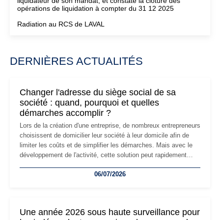
liquidateur de son mandat, et constaté la clôture des
opérations de liquidation à compter du 31 12 2025
Radiation au RCS de LAVAL
DERNIÈRES ACTUALITÉS
Changer l'adresse du siège social de sa
société : quand, pourquoi et quelles
démarches accomplir ?
Lors de la création d'une entreprise, de nombreux entrepreneurs
choisissent de domicilier leur société à leur domicile afin de
limiter les coûts et de simplifier les démarches. Mais avec le
développement de l'activité, cette solution peut rapidement
devenir inadaptée. Déménagement dans des locaux
06/07/2026
professionnels, recrutement, image de marque… Le
changement d'adresse du siège social répond souvent à une
nouvelle étape de la vie de l'entreprise et implique plusieurs
formalités obligatoires.
Une année 2026 sous haute surveillance pour