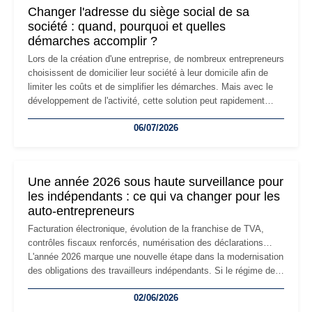
Changer l'adresse du siège social de sa
société : quand, pourquoi et quelles
démarches accomplir ?
Lors de la création d'une entreprise, de nombreux entrepreneurs
choisissent de domicilier leur société à leur domicile afin de
limiter les coûts et de simplifier les démarches. Mais avec le
développement de l'activité, cette solution peut rapidement
devenir inadaptée. Déménagement dans des locaux
06/07/2026
professionnels, recrutement, image de marque… Le
changement d'adresse du siège social répond souvent à une
nouvelle étape de la vie de l'entreprise et implique plusieurs
formalités obligatoires.
Une année 2026 sous haute surveillance pour
les indépendants : ce qui va changer pour les
auto-entrepreneurs
Facturation électronique, évolution de la franchise de TVA,
contrôles fiscaux renforcés, numérisation des déclarations…
L'année 2026 marque une nouvelle étape dans la modernisation
des obligations des travailleurs indépendants. Si le régime de
la micro-entreprise conserve sa simplicité et son attractivité,
02/06/2026
les auto-entrepreneurs devront s'adapter à un environnement