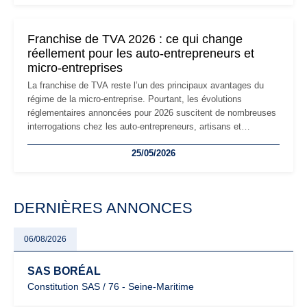
réglementaire plus exigeant. Décryptage des principaux
changements et des précautions à prendre pour éviter les
mauvaises surprises.
Franchise de TVA 2026 : ce qui change
réellement pour les auto-entrepreneurs et
micro-entreprises
La franchise de TVA reste l’un des principaux avantages du
régime de la micro-entreprise. Pourtant, les évolutions
réglementaires annoncées pour 2026 suscitent de nombreuses
interrogations chez les auto-entrepreneurs, artisans et
freelances. Seuils de chiffre d’affaires, obligations déclaratives,
25/05/2026
facturation ou risque de bascule vers la TVA : les règles
évoluent dans un contexte de contrôle renforcé et de
modernisation fiscale qui oblige les indépendants à rester
particulièrement vigilants.
DERNIÈRES ANNONCES
06/08/2026
SAS BORÉAL
Constitution SAS / 76 - Seine-Maritime